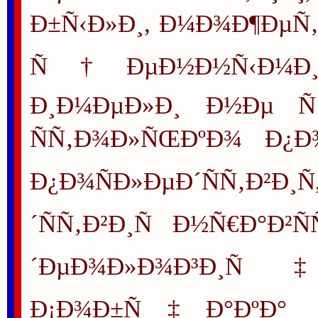
Ð±Ñ‹Ð»Ð¸, Ð¼Ð¾Ð¶ÐµÑ‚
Ñ†ÐµÐ½Ð½Ñ‹Ð¼Ð¸, 
Ð¸Ð¼ÐµÐ»Ð¸ Ð½Ðµ Ñ
ÑÑ‚Ð¾Ð»ÑŒÐºÐ¾ Ð¿Ð
Ð¿Ð¾ÑÐ»ÐµÐ´ÑÑ‚Ð²Ð
´ÑÑ‚Ð²Ð¸Ñ Ð½Ñ€Ð°Ð²
´ÐµÐ¾Ð»Ð¾Ð³Ð¸Ñ‡
Ð¡Ð¾Ð±Ñ‡Ð°ÐºÐ° Ð² 