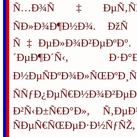
Ñ…Ð¾Ñ‡ÐµÑ‚ÑÑ
ÑÐ»Ð¾Ð¶Ð½Ð¾. Ðž
Ñ‡ÐµÐ»Ð¾Ð²ÐµÐºÐ°. 
´ÐµÐ¶Ð´Ñ‹, Ð·Ð°Ð
Ð½ÐµÑÐºÐ¾Ð»ÑŒÐºÐ
ÑÑƒÐ¿ÐµÑ€Ð½Ð¾Ð²ÐµÐ
Ð²Ñ‹Ð±Ñ€Ð°Ð», Ñ‚Ð
ÑÐµÑ€ÑŒÐµÐ·Ð½Ñƒ