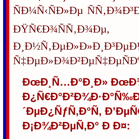
ÑÐ¼Ñ‹ÑÐ»Ðµ ÑÑ‚Ð¾Ð³
ÐŸÑ€Ð¾ÑÑ‚Ð¾Ðµ,
Ð¸Ð½Ñ‚ÐµÐ»Ð»Ð¸Ð³ÐµÐ
Ñ‡ÐµÐ»Ð¾Ð²ÐµÑ‡ÐµÑÐ
ÐœÐ¸Ñ…Ð°Ð¸Ð» ÐœÐ¾
Ð¿Ñ€Ð°Ð²Ð¾Ð·Ð°Ñ‰Ð¸
´ÐµÐ¿ÑƒÑ‚Ð°Ñ‚ Ð’Ð
Ð¡Ð¾Ð²ÐµÑ‚Ð° Ð Ð¤: