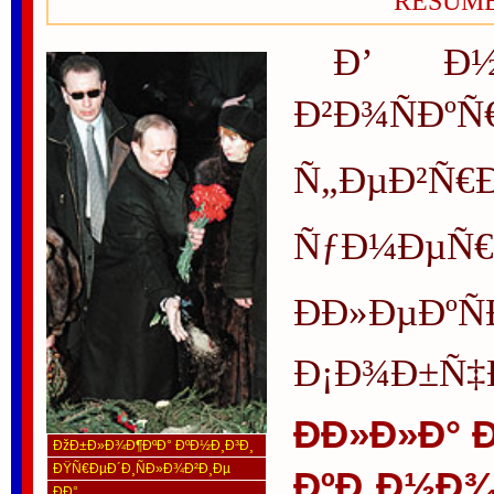
RESUME
Ð’ Ð
Ð²Ð¾ÑÐ
Ñ„ÐµÐ²Ñ€
ÑƒÐ¼ÐµÑ
ÐÐ»ÐµÐ
Ð¡Ð¾Ð±Ñ‡Ð
ÐÐ»Ð»Ð° 
ÐžÐ±Ð»Ð¾Ð¶ÐºÐ° ÐºÐ½Ð¸Ð³Ð¸
ÐŸÑ€ÐµÐ´Ð¸ÑÐ»Ð¾Ð²Ð¸Ðµ
ÐºÐ¸Ð½Ð¾Ð
ÐÐ°