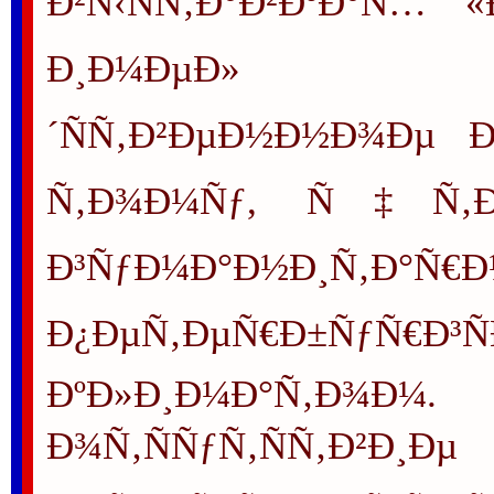
Ð²Ñ‹ÑÑ‚Ð°Ð²ÐºÐ°Ñ… 
Ð¸Ð¼ÐµÐ» Ð½
´ÑÑ‚Ð²ÐµÐ½Ð½Ð¾Ðµ 
Ñ‚Ð¾Ð¼Ñƒ, Ñ‡Ñ‚Ð¾ 
Ð³ÑƒÐ¼Ð°Ð½Ð¸Ñ‚Ð°Ñ€Ð
Ð¿ÐµÑ‚ÐµÑ€Ð±ÑƒÑ€Ð³Ñ
ÐºÐ»Ð¸Ð¼Ð°Ñ
Ð¾Ñ‚ÑÑƒÑ‚ÑÑ‚