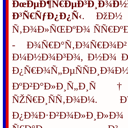
ÐœÐµÐ¶Ñ€ÐµÐ³Ð¸Ð¾Ð
Ð³Ñ€ÑƒÐ¿Ð¿Ñ‹
. ÐžÐ½
Ñ‚Ð¾Ð»ÑŒÐºÐ¾ ÑÑ€Ðº
- Ð¾Ñ€Ð°Ñ‚Ð¾Ñ€Ð¾Ð²
Ð¼Ð½Ð¾Ð³Ð¾, Ð½Ð¾ Ð
Ð¿Ñ€Ð¾Ñ„ÐµÑÑÐ¸Ð¾Ð
ÐºÐ²Ð°Ð»Ð¸Ñ„Ð¸Ñ†
ÑŽÑ€Ð¸ÑÑ‚Ð¾Ð¼. 
Ð¿Ð¾Ð·Ð²Ð¾Ð»Ð¸Ð»Ð¾ 