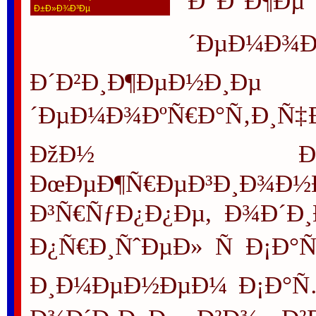
Ð”Ð°Ð¶Ð
Ð±Ð»Ð¾Ð³Ðµ
´ÐµÐ¼Ð¾Ð
Ð´Ð²Ð¸Ð¶Ð
´ÐµÐ¼Ð¾ÐºÑ€Ð°Ñ‚Ð¸Ñ‡Ð
ÐžÐ½ Ð
ÐœÐµÐ¶Ñ€ÐµÐ³Ð¸Ð¾Ð½
Ð³Ñ€ÑƒÐ¿Ð¿Ðµ, Ð¾Ð´Ð
Ð¿Ñ€Ð¸ÑˆÐµÐ» Ñ Ð¡Ð
Ð¸Ð¼ÐµÐ½ÐµÐ¼ Ð¡Ð°Ñ