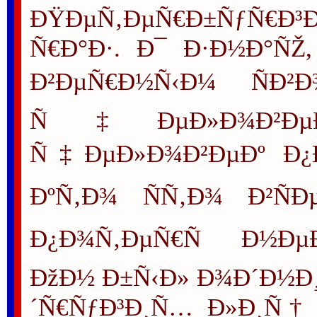
ÐŸÐµÑ‚ÐµÑ€Ð±ÑƒÑ€Ð³
Ñ€Ð°Ð·. Ð¯ Ð·Ð½Ð°Ñ
Ð²ÐµÑ€Ð½Ñ‹Ð¼ ÑÐ²Ð
Ñ‡ÐµÐ»Ð¾Ð²ÐµÐºÐ
Ñ‡ÐµÐ»Ð¾Ð²ÐµÐº Ð¿Ð
ÐºÑ‚Ð¾ ÑÑ‚Ð¾ Ð²Ñ
Ð¿Ð¾Ñ‚ÐµÑ€Ñ Ð½ÐµÐ²
ÐžÐ½ Ð±Ñ‹Ð» Ð¾Ð´Ð½Ð
´Ñ€ÑƒÐ³Ð¸Ñ… Ð»Ð¸Ñ†