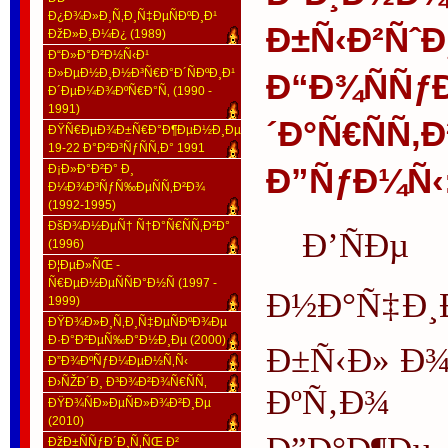
Ð¿Ð¾Ð»Ð¸Ñ‚Ð¸Ñ‡ÐµÑÐºÐ¸Ð¹
Ð±Ñ‹Ð²ÑˆÐ
ÐžÐ»Ð¸Ð¼Ð¿ (1989)
Ð“Ð»Ð°Ð²Ð½Ñ‹Ð¹
Ð»ÐµÐ½Ð¸Ð½Ð³Ñ€Ð°Ð´ÑÐºÐ¸Ð¹
Ð“Ð¾ÑÑƒ
Ð´ÐµÐ¼Ð¾ÐºÑ€Ð°Ñ‚ (1990 -
1991)
´Ð°Ñ€ÑÑ
ÐŸÑ€ÐµÐ¾Ð±Ñ€Ð°Ð¶ÐµÐ½Ð¸Ðµ.
19-22 Ð°Ð²Ð³ÑƒÑÑ‚Ð° 1991
Ð”ÑƒÐ¼Ñ‹
Ð¡Ð»Ð°Ð²Ð° Ð¸
Ð¼Ð¾Ð³ÑƒÑ‰ÐµÑÑ‚Ð²Ð¾
(1992-1995)
ÐšÐ¾Ð½ÐµÑ† Ñ†Ð°Ñ€ÑÑ‚Ð²Ð°
Ð’Ñ
(1996)
Ð¦ÐµÐ»ÑŒ -
Ñ€ÐµÐ½ÐµÑÑÐ°Ð½Ñ (1997 -
Ð½Ð°Ñ‡Ð¸
1999)
ÐŸÐ¾Ð»Ð¸Ñ‚Ð¸Ñ‡ÐµÑÐºÐ¾Ðµ
Ð·Ð°Ð²ÐµÑ‰Ð°Ð½Ð¸Ðµ (2000)
Ð±Ñ‹Ð» Ð¾
Ð”Ð¾ÐºÑƒÐ¼ÐµÐ½Ñ‚Ñ‹
Ð›ÑŽÐ´Ð¸ Ð³Ð¾Ð²Ð¾Ñ€ÑÑ‚
ÐºÑ‚Ð¾
ÐŸÐ¾ÑÐ»ÐµÑÐ»Ð¾Ð²Ð¸Ðµ
(2010)
ÐžÐ±ÑÑƒÐ´Ð¸Ñ‚ÑŒ Ð²