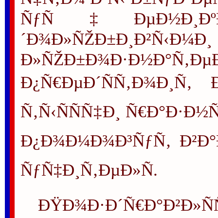
ÑƒÑ‡ÐµÐ½Ð¸ÐºÐ
´Ð¾Ð»ÑŽÐ±Ð
Ð»ÑŽÐ±Ð¾Ð·Ð½Ð°Ñ‚Ðµ
Ð¿Ñ€ÐµÐ´ÑÑ‚Ð¾Ð¸Ñ‚ 
Ñ‚Ñ‹ÑÑÑ‡Ð¸ Ñ€Ð°Ð·Ð
Ð¿Ð¾Ð¼Ð¾Ð³ÑƒÑ‚ Ð²Ð°
ÑƒÑ‡Ð¸Ñ‚ÐµÐ»Ñ.
ÐŸÐ¾Ð·Ð´Ñ€Ð°Ð²Ð»Ñ