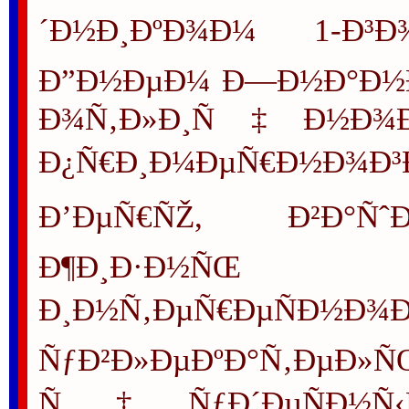
´Ð½Ð¸ÐºÐ¾Ð¼ 1-Ð³Ð
Ð”Ð½ÐµÐ¼ Ð—Ð½Ð°Ð½Ð¸
Ð¾Ñ‚Ð»Ð¸Ñ‡Ð½Ð¾
Ð¿Ñ€Ð¸Ð¼ÐµÑ€Ð½Ð¾Ð³Ð
Ð’ÐµÑ€ÑŽ, Ð²Ð°Ñˆ
Ð¶Ð¸Ð·Ð½Ñ
Ð¸Ð½Ñ‚ÐµÑ€ÐµÑÐ½Ð¾Ð
ÑƒÐ²Ð»ÐµÐºÐ°Ñ‚ÐµÐ»Ñ
Ñ‡ÑƒÐ´ÐµÑÐ½Ñ‹Ñ…