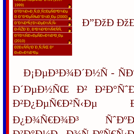
1999)
ÐŸÐ¾Ð»Ð¸Ñ‚Ð¸Ñ‡ÐµÑÐºÐ¾Ðµ
Ð·Ð°Ð²ÐµÑ‰Ð°Ð½Ð¸Ðµ (2000)
Ð”ÐžÐ ÐžÐ
Ð”Ð¾ÐºÑƒÐ¼ÐµÐ½Ñ‚Ñ‹
Ð›ÑŽÐ´Ð¸ Ð³Ð¾Ð²Ð¾Ñ€ÑÑ‚
ÐŸÐ¾ÑÐ»ÐµÑÐ»Ð¾Ð²Ð¸Ðµ
(2010)
ÐžÐ±ÑÑƒÐ´Ð¸Ñ‚ÑŒ Ð²
Ð±Ð»Ð¾Ð³Ðµ
Ð¡ÐµÐ³Ð¾Ð´Ð½Ñ - Ñ
Ð´ÐµÐ½ÑŒ Ð² Ð²Ð°ÑˆÐ
Ð²Ð¿ÐµÑ€Ð²Ñ‹Ðµ Ð¿Ð
Ð¿Ð¾Ñ€Ð¾Ð³ ÑˆÐºÐ
Ð²Ð°Ð¼Ð¸ Ð¾Ñ‚ÐºÑ€Ñ‹Ð