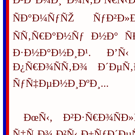
ÑÐ°Ð¼ÑƒÑŽ ÑƒÐ²Ð»Ð
ÑÑ‚Ñ€Ð°Ð½Ñƒ Ð½Ð° Ñ
Ð·Ð½Ð°Ð½Ð¸Ð¹. Ð’Ñ
Ð¿Ñ€Ð¾ÑÑ‚Ð¾ Ð´ÐµÑ‚
ÑƒÑ‡ÐµÐ½Ð¸ÐºÐ¸...
ÐœÑ‹, Ð²Ð·Ñ€Ð¾ÑÐ»
Ñ‡Ñ‚Ð¾ Ð²Ñ‹ Ð±ÑƒÐ´Ð