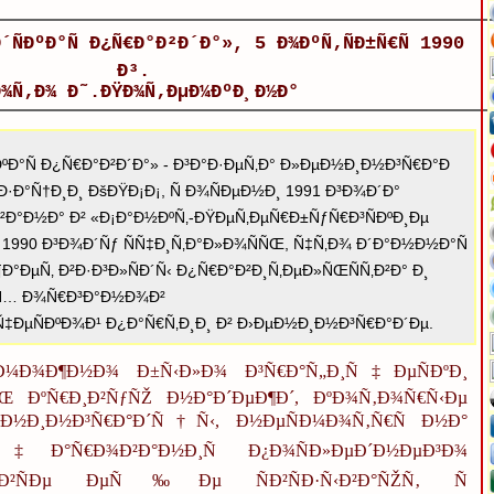
ÑÐºÐ°Ñ Ð¿Ñ€Ð°Ð²Ð´Ð°», 5 Ð¾ÐºÑ‚ÑÐ±Ñ€Ñ 1990
Ð³.
Ð¾Ñ‚Ð¾ Ð˜.ÐŸÐ¾Ñ‚ÐµÐ¼ÐºÐ¸Ð½Ð°
ºÐ°Ñ Ð¿Ñ€Ð°Ð²Ð´Ð°» - Ð³Ð°Ð·ÐµÑ‚Ð° Ð»ÐµÐ½Ð¸Ð½Ð³Ñ€Ð°Ð
·Ð°Ñ†Ð¸Ð¸ ÐšÐŸÐ¡Ð¡, Ñ Ð¾ÑÐµÐ½Ð¸ 1991 Ð³Ð¾Ð´Ð°
°Ð½Ð° Ð² «Ð¡Ð°Ð½ÐºÑ‚-ÐŸÐµÑ‚ÐµÑ€Ð±ÑƒÑ€Ð³ÑÐºÐ¸Ðµ
 1990 Ð³Ð¾Ð´Ñƒ ÑÑ‡Ð¸Ñ‚Ð°Ð»Ð¾ÑÑŒ, Ñ‡Ñ‚Ð¾ Ð´Ð°Ð½Ð½Ð°Ñ
Ð°ÐµÑ‚ Ð²Ð·Ð³Ð»ÑÐ´Ñ‹ Ð¿Ñ€Ð°Ð²Ð¸Ñ‚ÐµÐ»ÑŒÑÑ‚Ð²Ð° Ð¸
Ñ… Ð¾Ñ€Ð³Ð°Ð½Ð¾Ð²
ÐµÑÐºÐ¾Ð¹ Ð¿Ð°Ñ€Ñ‚Ð¸Ð¸ Ð² Ð›ÐµÐ½Ð¸Ð½Ð³Ñ€Ð°Ð´Ðµ.
 Ð¼Ð¾Ð¶Ð½Ð¾ Ð±Ñ‹Ð»Ð¾ Ð³Ñ€Ð°Ñ„Ð¸Ñ‡ÐµÑÐºÐ¸
ÑŒ ÐºÑ€Ð¸Ð²ÑƒÑŽ Ð½Ð°Ð´ÐµÐ¶Ð´, ÐºÐ¾Ñ‚Ð¾Ñ€Ñ‹Ðµ
Ð½Ð¸Ð½Ð³Ñ€Ð°Ð´Ñ†Ñ‹, Ð½ÐµÑÐ¼Ð¾Ñ‚Ñ€Ñ Ð½Ð°
‡Ð°Ñ€Ð¾Ð²Ð°Ð½Ð¸Ñ Ð¿Ð¾ÑÐ»ÐµÐ´Ð½ÐµÐ³Ð¾
 Ð²ÑÐµ ÐµÑ‰Ðµ ÑÐ²ÑÐ·Ñ‹Ð²Ð°ÑŽÑ‚ Ñ