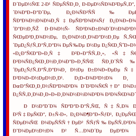
Ð´ÐµÐ½ÑŒ 2-Ð¹ ÑÐµÑÑÐ¸Ð¸ Ð›ÐµÐ½ÑÐ¾Ð²ÐµÑ‚Ð°
´Ð¾ÐºÐ»Ð°Ð´Ðµ, Ð¿Ð¾ÑÐ²ÑÑ‰
ÑÐºÐ¾Ð½Ð¾Ð¼Ð¸Ñ‡ÐµÑÐºÐ¾Ð¼Ñƒ Ð¿Ð¾Ð»Ð¾Ð
´Ð°Ð½Ð¸ÑŽ Ð·Ð¾Ð½Ñ‹ ÑÐ²Ð¾Ð±Ð¾Ð´Ð½Ð¾Ð³Ð¾
Ñ€ÐµÐ³Ð¸Ð¾Ð½Ðµ, Ð¿Ð¾Ð½Ð¸Ð¼Ð°Ð½Ð¸Ðµ Ñ‚Ñ€
´ÐµÐ¿ÑƒÑ‚Ð°Ñ‚Ð°Ð¼ ÐµÑ‰Ðµ Ð½Ðµ Ð¿Ñ€Ð¸ÑˆÐ»Ð¾. Ð
«Ð¿Ð°Ñ€Ð°Ð»Ð¸Ñ‡ Ð²Ð»Ð°ÑÑ‚Ð¸», «Ñ‡Ñ€
Ð²Ð¾ÑÐ¿Ñ€Ð¸Ð½Ð¸Ð¼Ð°Ð»Ð¸ÑÑŒ ÑÐ¸Ð´Ñ
´ÐµÐ¿ÑƒÑ‚Ð°Ñ‚Ð°Ð¼Ð¸ Ð½Ðµ Ð±Ð¾Ð»ÐµÐµ Ñ‡
Ð²Ð¾Ð»Ð½ÐµÐ½Ð¸Ð¹. Ð¡Ð»Ð¾Ð²Ð½Ð¾ Ð¸ 
ÐœÐ°Ñ€Ð¸Ð¸Ð½ÑÐºÐ¾Ð³Ð¾ Ð´Ð²Ð¾Ñ€Ñ†Ð° Ð¾
Ð¿ÑÑ‚Ð¸Ð¼Ð¸Ð»Ð»Ð¸Ð¾Ð½Ð½Ð¾Ð³Ð¾ Ð³Ð¾Ñ€Ð¾Ð´
Ð Ð½Ð°Ð´Ð¾ ÑÐºÐ°Ð·Ð°Ñ‚ÑŒ, Ñ‡Ñ‚Ð¾ Ð²
Ð²Ñ‡ÐµÑ€Ð°, Ð±Ñ‹Ð», Ð¿Ð¾Ð¶Ð°Ð»ÑƒÐ¹, Ð¿ÐµÑ€
ÑÐµÐ¼ÑŒ Ð¼ÐµÑÑÑ†ÐµÐ² ÑÑƒÑ‰ÐµÑÑ‚Ð²Ð¾Ð
Ð˜Ð¼ÐµÐ½Ð½Ð¾ Ð² Ñ…Ð¾Ð´Ðµ ÐµÐ³Ð¾ Ð¾Ð