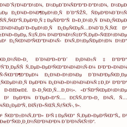
Ð¾Ð´ÑƒÐ¼Ð°Ð½Ð¾, Ð½ÐµÐ´Ð¾ÑÐºÐ°Ð·Ð°Ð½Ð¾, Ð½ÐµÐ
Ðµ Ð¿Ð¾Ð»Ð¾Ð¶ÐµÐ½Ð¸Ñ Ð´Ð°ÑŽÑ‚ ÑÐµÐ³Ð¾Ð´Ð½Ñ
Ñ‚Ñ€Ð°Ñ‚ÐµÐ³Ð¸Ñ‡ÐµÑÐºÐ°Ñ Ð»Ð¸Ð½Ð¸Ñ Ð¾Ð¿Ñ€ÐµÐ
Ð¾Ð¼ÐµÐ´Ð»ÐµÐ½Ð¸Ñ Ð¿ÐµÑ€ÐµÑ…Ð¾Ð´Ð¸Ñ‚ÑŒ Ðº
 Ð±Ð¾Ð»ÐµÐµ, Ñ‡Ñ‚Ð¾ Ð¾ÐºÐ¾Ð½Ñ‡Ð°Ñ‚ÐµÐ»ÑŒÐ½Ð¾Ðµ
ÐµÐ¹ Ð¿Ñ€Ð¾Ð³Ñ€Ð°Ð¼Ð¼Ñ‹ Ð¾Ñ‚Ð½ÐµÑÐµÐ½Ð¾ Ð½Ð°
€Ð¸Ð½ÑÐ»Ð¸ Ð´Ð¾ÐºÐ»Ð°Ð´ Ð¡Ð¾Ð±Ñ‡Ð°ÐºÐ°
²ÑˆÐ¸ÐµÑÑ Ñ‚ÐµÐ»ÐµÐ³Ñ€Ð°Ð¼Ð¼Ð½Ñ‹Ð¼ Ð²Ð°Ð»Ð¾Ð¼
’Ñ‹Ñ€Ð°Ð¶Ð°ÐµÐ¼ Ð¿Ð¾Ð»Ð½Ð¾Ðµ Ð´Ð¾Ð²ÐµÑ€Ð¸Ðµ
Ð¸Ñ€ÐµÐ½Ð¸Ñ ÐµÐ³Ð¾ Ð¿Ð¾Ð»Ð½Ð¾Ð¼Ð¾Ñ‡Ð¸Ð¹ ÐºÐ°Ðº
°. Ð›ÐžÐœÐž. Ð–Ð¸Ñ€Ð¸Ñ…Ð¸Ð½». «Ð˜ÑÐºÑ€ÐµÐ½Ð½Ðµ
° Ð² ÐµÐ³Ð¾ Ð´ÐµÐ»Ð°Ñ…. Ð£ÑÑ‚Ð°Ð»Ð¸ Ð¾Ñ‚ Ñ…
¾ÑÐ¿ÐµÐºÑ‚ ÐšÑƒÐ»ÑŒÑ‚ÑƒÑ€Ñ‹, 9».
¹ Ñ€Ð°Ð±Ð¾Ñ‚Ð°Ð» Ð²Ñ‡ÐµÑ€Ð° Ñ‚ÐµÐ»ÐµÐ³Ñ€Ð°Ñ„ Ð²
ÐœÐ°Ñ€Ð¸Ð¸Ð½ÑÐºÐ¾Ð³Ð¾ Ð´Ð²Ð¾Ñ€Ñ†Ð°.