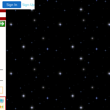
Sign In
Sign-Up