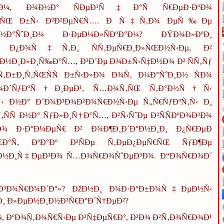
‚Ð¾Ð¼, Ð¾Ð½Ð° ÑÐµÐ¹Ñ‡Ð°Ñ Ñ€ÐµÐ·ÐºÐ¾
Ð°ÑÑŒ Ð±Ñ‹ Ð²Ð²ÐµÑ€Ñ…. Ð Ñ‡Ñ‚Ð¾ ÐµÑ‰Ðµ
 Ð½Ð°ÑˆÐ¸Ð¼ Ð·ÐµÐ¼Ð»ÑÐºÐ°Ð¼? ÐŸÐ¾Ð»ÐºÐ¸
Ð² Ð¿Ð¾Ñ‡Ñ‚Ð¸ ÑÑ‚ÐµÑ€Ð¸Ð»ÑŒÐ½Ñ‹Ðµ, Ð²
Ð¸Ð»Ð¸Ñ‰Ð°Ñ…, Ð³Ð´Ðµ Ð¾Ð±Ñ‹Ñ‡Ð½Ð¾ Ð² ÑÑ‚Ñƒ
Ð±Ð¸Ñ‚ÑŒÑÑ Ð±Ñ‹Ð»Ð¾ Ð¾Ñ‚ Ð¼Ð°ÑˆÐ¸Ð½ ÑÐ¾
€Ð¾Ð´ÑƒÐºÑ†Ð¸ÐµÐ¹, Ñ…Ð¾Ñ‚ÑŒ Ñ‚Ð°Ð½Ñ†Ñ‹
Ñ‹ Ð½Ð° Ð´Ð¾Ð³Ð¾Ð²Ð¾Ñ€Ð½Ñ‹Ðµ Ñ„Ñ€ÑƒÐºÑ‚Ñ‹ Ð¸
Ñ Ð½Ð° ÑƒÐ»Ð¸Ñ†Ð°Ñ…, Ð²Ñ‹ÑˆÐµ Ð²ÑÑÐºÐ¾Ð³Ð¾
Ð¾ Ð·Ð°Ð¼ÐµÑ€ Ð² Ð¾Ð¶Ð¸Ð´Ð°Ð½Ð¸Ð¸ Ð¿Ñ€ÐµÐ
Ð°Ñ, ÐºÐ°Ðº Ð²ÑÐµ Ñ‚ÐµÐ¿ÐµÑ€ÑŒ ÑƒÐ¶Ðµ
 Ð½Ð¸Ñ‡ÐµÐ³Ð¾ Ñ…Ð¾Ñ€Ð¾ÑˆÐµÐ³Ð¾. Ð“Ð¾Ñ€Ð¾Ð´
³Ð¾Ñ€Ð¾Ð´Ð°»? ÐžÐ½Ð¸ Ð¾Ð·Ð°Ð±Ð¾Ñ‡ÐµÐ½Ñ‹
 Ð»ÐµÐ½Ð¸Ð½Ð³Ñ€Ð°Ð´Ñ†ÐµÐ²?
¼, ÐºÐ¾Ñ‚Ð¾Ñ€Ñ‹Ðµ Ð²Ñ‡ÐµÑ€Ð°, Ð²Ð¾ Ð²Ñ‚Ð¾Ñ€Ð¾Ð¹