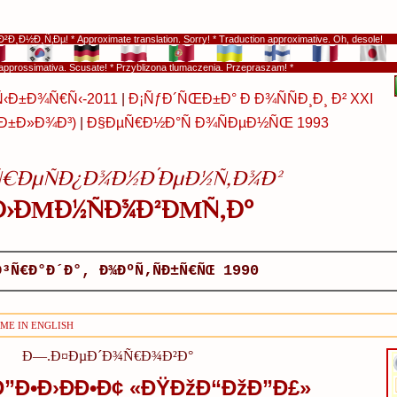
²Ð¸Ð½Ð¸Ñ‚Ðµ! *
Approximate translation. Sorry!
*
Traduction approximative. Oh, desole!
approssimativa. Scusate!
*
Przyblizona tlumaczenia. Przepraszam!
*
Ñ‹Ð±Ð¾Ñ€Ñ‹-2011
|
Ð¡ÑƒÐ´ÑŒÐ±Ð° Ð Ð¾ÑÑÐ¸Ð¸ Ð² XXI
 Ð±Ð»Ð¾Ð³)
|
Ð§ÐµÑ€Ð½Ð°Ñ Ð¾ÑÐµÐ½ÑŒ 1993
Ñ€ÐµÑÐ¿Ð¾Ð½Ð´ÐµÐ½Ñ‚Ð¾Ð²
¸ Ð›ÐΜÐ½ÑÐ¾Ð²ÐΜÑ‚Ð°
³Ñ€Ð°Ð´Ð°, Ð¾ÐºÑ‚ÑÐ±Ñ€ÑŒ 1990
ME IN ENGLISH
Ð—.Ð¤ÐµÐ´Ð¾Ñ€Ð¾Ð²Ð°
”Ð•Ð›ÐÐ•Ð¢ «ÐŸÐžÐ“ÐžÐ”Ð£»