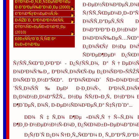
ÐŸÐ¾Ð»Ð¸Ñ‚Ð¸Ñ‡ÐµÑÐºÐ¾Ðµ
Ð›ÐµÐ½ÑÐ¾Ð²ÐµÑ
Ð·Ð°Ð²ÐµÑ‰Ð°Ð½Ð¸Ðµ (2000)
ÑƒÑÑ‚Ñ€ÐµÐ¼Ð¸Ð»
Ð”Ð¾ÐºÑƒÐ¼ÐµÐ½Ñ‚Ñ‹
Ð›ÑŽÐ´Ð¸ Ð³Ð¾Ð²Ð¾Ñ€ÑÑ‚
Ð¾ÑÑ‚Ð°ÐµÑ‚ÑÑ
ÐŸÐ¾ÑÐ»ÐµÑÐ»Ð¾Ð²Ð¸Ðµ
Ð¼Ð°Ð³Ð°Ð·Ð¸Ð½Ð¾
(2010)
Ð¾Ð²Ð¾Ñ‰ÐµÑ…Ñ€Ð°Ð½
ÐžÐ±ÑÑƒÐ´Ð¸Ñ‚ÑŒ Ð²
Ð±Ð»Ð¾Ð³Ðµ
Ð¿Ð¾Ñ€Ñƒ Ð½Ðµ Ð¾Ñ‚
ÑÐ²ÐµÐ¶ÐµÐ¹ Ð¿Ñ
ÑƒÑÑ‚Ñ€Ð°Ð¸Ð²Ð°Ð¹ - Ð¿ÑƒÑÑ‚Ð¾, Ð° Ñ†ÐµÐ½
Ð¾Ð²Ð¾Ñ‰Ð¸, ÐºÐ¾Ñ‚Ð¾Ñ€Ñ‹Ðµ Ð¿Ð¾ÑÐ²Ð»ÑÑŽÑ‚Ñ
Ð¾Ñ€Ð´Ð¸Ð½Ð°Ñ€Ð°. Ð“Ð¾Ñ€Ð¾Ð´ ÑÐ»Ð¾Ð²Ð½
´ÑÑ‚Ð¾ÑÑ‰ÐµÐ¹ Ð·Ð¸Ð¼Ñ‹, ÐºÐ¾Ñ‚Ð¾Ñ€
Ð¿Ð¾Ð½Ð¸Ð¼Ð°ÑŽÑ‚, Ð½Ðµ ÑÑƒÐ»Ð¸Ñ‚ Ð½Ð°Ð¼
Ð¶Ð´ÐµÑ‚ Ð¾Ñ‚ Ð›ÐµÐ½ÑÐ¾Ð²ÐµÑ‚Ð° Ñ‡ÑƒÐ´Ð°...
ÐÐ¾ Ñ‡Ñ‚Ð¾ Ð¶Ðµ «Ð¾Ñ‚Ñ†Ñ‹-Ñ‚Ð¾ Ð
Ð¶Ð¸Ð·Ð½ÐµÐ½Ð½Ñ‹Ð¼Ð¸ Ð¿Ñ€Ð¾Ð±Ð»ÐµÐ¼Ð°Ð¼Ð¸
Ð¡ÑƒÐ´Ñ Ð¿Ð¾ Ñ†Ð¸Ñ„Ñ€Ð°Ð¼ Ð¸ Ñ„Ð°ÐºÑ‚Ð°Ð