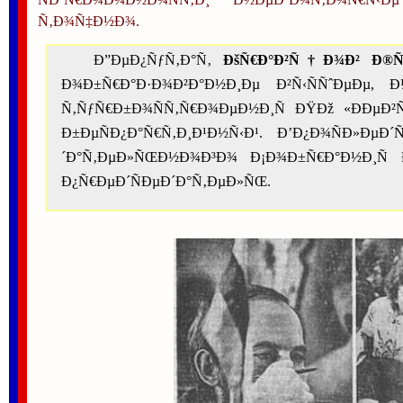
Ñ‚Ð¾Ñ‡Ð½Ð¾.
Ð”ÐµÐ¿ÑƒÑ‚Ð°Ñ‚
ÐšÑ€Ð°Ð²Ñ†Ð¾Ð² Ð®Ñ
Ð¾Ð±Ñ€Ð°Ð·Ð¾Ð²Ð°Ð½Ð¸Ðµ Ð²Ñ‹ÑÑˆÐµÐµ, 
Ñ‚ÑƒÑ€Ð±Ð¾ÑÑ‚Ñ€Ð¾ÐµÐ½Ð¸Ñ ÐŸÐž «ÐÐµÐ²Ñ
Ð±ÐµÑÐ¿Ð°Ñ€Ñ‚Ð¸Ð¹Ð½Ñ‹Ð¹. Ð’Ð¿Ð¾ÑÐ»ÐµÐ
´Ð°Ñ‚ÐµÐ»ÑŒÐ½Ð¾Ð³Ð¾ Ð¡Ð¾Ð±Ñ€Ð°Ð½Ð¸Ñ 
Ð¿Ñ€ÐµÐ´ÑÐµÐ´Ð°Ñ‚ÐµÐ»ÑŒ.