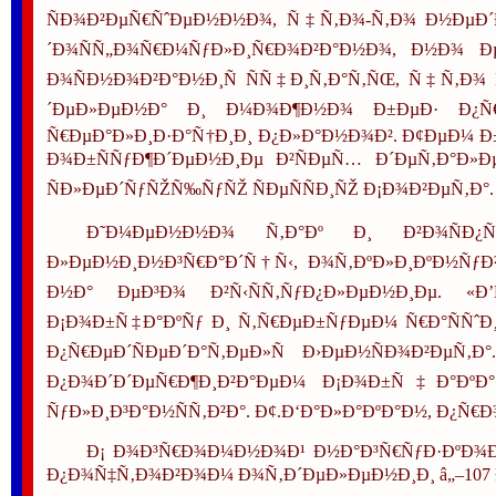
ÑÐ¾Ð²ÐµÑ€ÑˆÐµÐ½Ð½Ð¾, Ñ‡Ñ‚Ð¾-Ñ‚Ð¾ Ð½ÐµÐ´
´Ð¾ÑÑ„Ð¾Ñ€Ð¼ÑƒÐ»Ð¸Ñ€Ð¾Ð²Ð°Ð½Ð¾, Ð½Ð¾ Ðµ
Ð¾ÑÐ½Ð¾Ð²Ð°Ð½Ð¸Ñ ÑÑ‡Ð¸Ñ‚Ð°Ñ‚ÑŒ, Ñ‡Ñ‚Ð¾ Ñ
´ÐµÐ»ÐµÐ½Ð° Ð¸ Ð¼Ð¾Ð¶Ð½Ð¾ Ð±ÐµÐ· Ð¿Ñ€
Ñ€ÐµÐ°Ð»Ð¸Ð·Ð°Ñ†Ð¸Ð¸ Ð¿Ð»Ð°Ð½Ð¾Ð². Ð¢ÐµÐ¼
Ð¾Ð±ÑÑƒÐ¶Ð´ÐµÐ½Ð¸Ðµ Ð²ÑÐµÑ… Ð´ÐµÑ‚Ð°Ð»
ÑÐ»ÐµÐ´ÑƒÑŽÑ‰ÑƒÑŽ ÑÐµÑÑÐ¸ÑŽ Ð¡Ð¾Ð²ÐµÑ‚Ð°.
Ð˜Ð¼ÐµÐ½Ð½Ð¾ Ñ‚Ð°Ðº Ð¸ Ð²Ð¾ÑÐ¿Ñ
Ð»ÐµÐ½Ð¸Ð½Ð³Ñ€Ð°Ð´Ñ†Ñ‹, Ð¾Ñ‚ÐºÐ»Ð¸ÐºÐ½ÑƒÐ
Ð½Ð° ÐµÐ³Ð¾ Ð²Ñ‹ÑÑ‚ÑƒÐ¿Ð»ÐµÐ½Ð¸Ðµ. «Ð
Ð¡Ð¾Ð±Ñ‡Ð°ÐºÑƒ Ð¸ Ñ‚Ñ€ÐµÐ±ÑƒÐµÐ¼ Ñ€Ð°ÑÑˆ
Ð¿Ñ€ÐµÐ´ÑÐµÐ´Ð°Ñ‚ÐµÐ»Ñ Ð›ÐµÐ½ÑÐ¾Ð²ÐµÑ‚Ð
Ð¿Ð¾Ð´Ð´ÐµÑ€Ð¶Ð¸Ð²Ð°ÐµÐ¼ Ð¡Ð¾Ð±Ñ‡Ð°ÐºÐ
ÑƒÐ»Ð¸Ð³Ð°Ð½ÑÑ‚Ð²Ð°. Ð¢.Ð‘Ð°Ð»Ð°ÐºÐ°Ð½, Ð¿Ñ€Ð
Ð¡ Ð¾Ð³Ñ€Ð¾Ð¼Ð½Ð¾Ð¹ Ð½Ð°Ð³Ñ€ÑƒÐ·ÐºÐ¾Ð
Ð¿Ð¾Ñ‡Ñ‚Ð¾Ð²Ð¾Ð¼ Ð¾Ñ‚Ð´ÐµÐ»ÐµÐ½Ð¸Ð¸ â„–107 