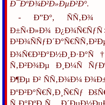
Ð¯ÐºÐ¾Ð²Ð»ÐµÐ²Ð°.
- Ð”Ð°, ÑÑ‚Ð¾ Ñ
Ð±Ñ‹Ð»Ð¾ Ð¿Ð¾Ñ€ÑƒÑ
Ð³Ð¾ÑÑƒÐ´Ð°Ñ€ÑÑ‚Ð²
Ð¾Ñ€Ð³Ð°Ð½Ð¸Ð·Ð°Ñ
Ñ‚Ð²Ð¾Ðµ Ð¸Ð¼Ñ ÑƒÐ
Ð¶Ðµ Ð² ÑÑ‚Ð¾Ð¼ Ð¾Ð±
ÐºÐ²Ð°Ñ€Ñ‚Ð¸Ñ€Ñƒ Ðš
Ñ‚Ð°ÐºÐ¸Ñ… Ð´ÐµÐ½ÐµÐ