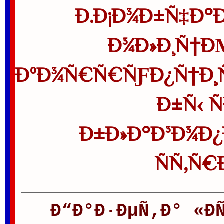
Ð.Ð¡Ð¾Ð±Ñ‡Ð°Ðº
Ð¾Ð»Ð¸Ñ†Ð
ÐºÐ¾Ñ€Ñ€ÑƑÐ¿Ñ†Ð¸ÑŽ,
Ð±Ñ‹ Ñ
Ð±Ð»Ð°Ð³Ð¾Ð
ÑÑ‚Ñ€
Ð“Ð°Ð·ÐµÑ‚Ð° «Ð