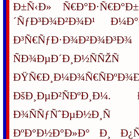
Ð±Ñ‹Ð» Ñ€Ð°Ð·Ñ€Ð°Ð
´ÑƒÐ³Ð¾Ð²Ð¾Ð¹ Ð¼Ð°Ð
Ð³Ñ€ÑƒÐ·Ð¾Ð²Ð¾Ð³Ð¾ 
ÑÐ¾ÐµÐ´Ð¸
ÐŸÑ€Ð¸Ð¼Ð¾Ñ€ÑÐº
ÐšÐ¸ÐµÐ²ÑÐºÐ¸Ð¼.
Ð¾ÑÑƒÑˆÐµÐ½Ð¸Ñ
ÐºÐ°Ð½Ð°Ð»Ð° Ð¸ Ð¿