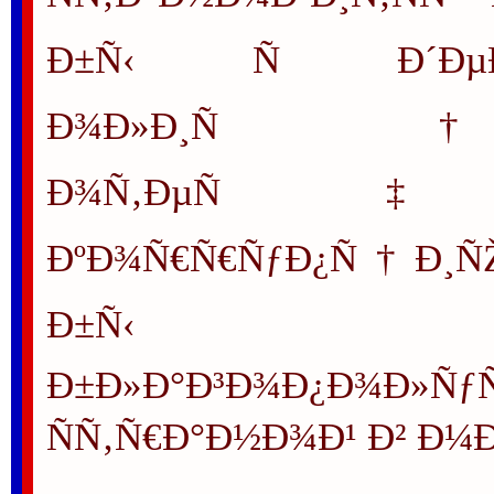
Ð±Ñ‹ Ñ Ð´ÐµÐ¹Ñ
Ð¾Ð»Ð¸Ñ†Ðµ
Ð¾Ñ‚ÐµÑ‡ÐµÑ
ÐºÐ¾Ñ€Ñ€ÑƒÐ¿Ñ†Ð¸ÑŽ,
Ð±Ñ‹ Ñ
Ð±Ð»Ð°Ð³Ð¾Ð¿
ÑÑ‚Ñ€Ð°Ð½Ð¾Ð¹ Ð² Ð¼Ð