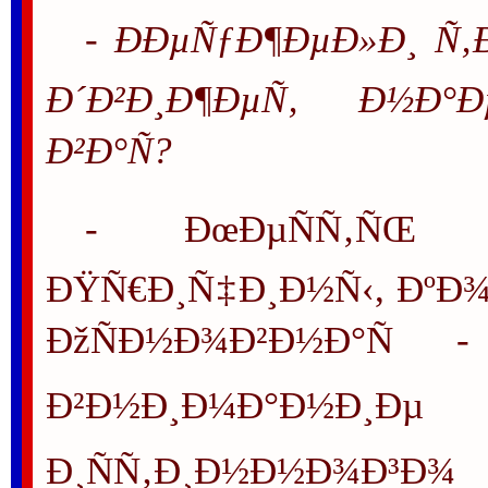
- ÐÐµÑƒÐ¶ÐµÐ»Ð¸ Ñ
Ð´Ð²Ð¸Ð¶ÐµÑ‚ Ð½Ð°Ð
Ð²Ð°Ñ?
- ÐœÐµÑÑ‚ÑŒ 
ÐŸÑ€Ð¸Ñ‡Ð¸Ð½Ñ‹, ÐºÐ
ÐžÑÐ½Ð¾Ð²Ð½Ð°Ñ
Ð²Ð½Ð¸Ð¼Ð°Ð½Ð¸Ðµ
Ð¸ÑÑ‚Ð¸Ð½Ð½Ð¾