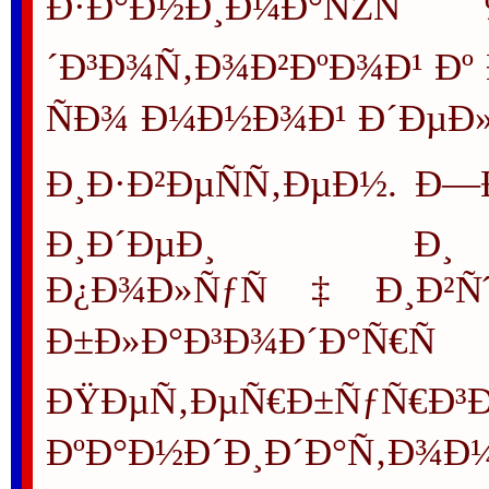
Ð·Ð°Ð½Ð¸Ð¼Ð°ÑŽ
´Ð³Ð¾Ñ‚Ð¾Ð²ÐºÐ¾Ð¹ Ðº
ÑÐ¾ Ð¼Ð½Ð¾Ð¹ Ð´ÐµÐ
Ð¸Ð·Ð²ÐµÑÑ‚ÐµÐ½. Ð—
Ð¸Ð´ÐµÐ¸ Ð¸ 
Ð¿Ð¾Ð»ÑƒÑ‡Ð¸Ð²ÑˆÐ
Ð±Ð»Ð°Ð³Ð¾Ð´Ð°Ñ€Ñ
ÐŸÐµÑ‚ÐµÑ€Ð±ÑƒÑ€Ð
ÐºÐ°Ð½Ð´Ð¸Ð´Ð°Ñ‚Ð¾