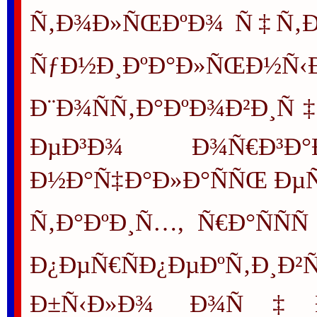
Ñ‚Ð¾Ð»ÑŒÐºÐ¾ Ñ‡Ñ‚Ð¾
ÑƒÐ½Ð¸ÐºÐ°Ð»ÑŒÐ½Ñ‹
Ð¨Ð¾ÑÑ‚Ð°ÐºÐ¾Ð²Ð¸Ñ
ÐµÐ³Ð¾ Ð¾Ñ€Ð³
Ð½Ð°Ñ‡Ð°Ð»Ð°ÑÑŒ ÐµÑ
Ñ‚Ð°ÐºÐ¸Ñ…, Ñ€Ð°ÑÑ
Ð¿ÐµÑ€ÑÐ¿ÐµÐºÑ‚Ð
Ð±Ñ‹Ð»Ð¾ Ð¾Ñ‡Ð