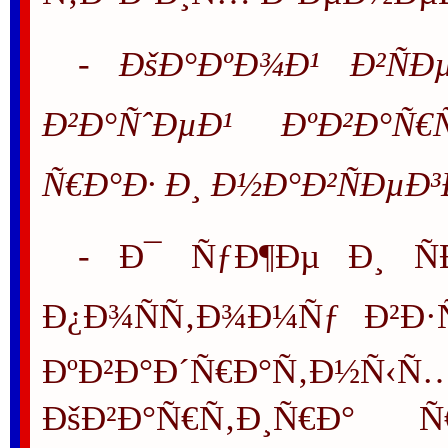
- ÐšÐ°ÐºÐ¾Ð¹ Ð²ÑÐ
Ð²Ð°ÑˆÐµÐ¹ ÐºÐ²Ð°Ñ€Ñ
Ñ€Ð°Ð· Ð¸ Ð½Ð°Ð²ÑÐµÐ³
- Ð¯ ÑƒÐ¶Ðµ Ð¸ ÑÐ
Ð¿Ð¾ÑÑ‚Ð¾Ð¼Ñƒ Ð²Ð·Ñ
ÐºÐ²Ð°Ð´Ñ€Ð°Ñ‚Ð½
ÐšÐ²Ð°Ñ€Ñ‚Ð¸Ñ€Ð° Ñ