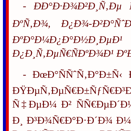
- ÐÐ°Ð·Ð¾Ð²Ð¸Ñ‚Ðµ
ÐºÑ‚Ð¾, Ð¿Ð¾-Ð²Ð°Ñˆ
ÐºÐ°Ð¼Ð¿Ð°Ð½Ð¸ÐµÐ
Ð¿Ð¸Ñ‚ÐµÑ€ÑÐºÐ¾Ð¹ Ðº
- ÐœÐ°ÑÑˆÑ‚Ð°Ð±Ñ‹
ÐŸÐµÑ‚ÐµÑ€Ð±ÑƒÑ€Ð³
Ñ‡ÐµÐ¼ Ð² ÑÑ€ÐµÐ´Ð
Ð¸ Ð³Ð¾Ñ€Ð°Ð·Ð´Ð¾ Ð