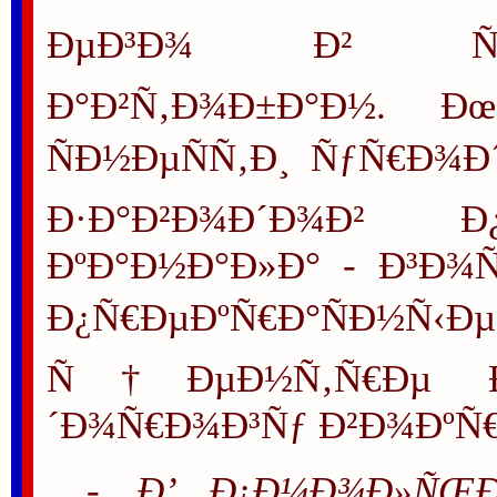
ÐµÐ³Ð¾ Ð² ÑÐ¾Ð
Ð°Ð²Ñ‚Ð¾Ð±Ð°Ð½. Ð
ÑÐ½ÐµÑÑ‚Ð¸ ÑƒÑ€Ð¾Ð
Ð·Ð°Ð²Ð¾Ð´Ð¾Ð² Ð
ÐºÐ°Ð½Ð°Ð»Ð° - Ð³Ð¾
Ð¿Ñ€ÐµÐºÑ€Ð°ÑÐ½
Ñ†ÐµÐ½Ñ‚Ñ€Ðµ Ð¸
´Ð¾Ñ€Ð¾Ð³Ñƒ Ð²Ð¾ÐºÑ
- Ð’ Ð¡Ð¼Ð¾Ð»ÑŒÐ