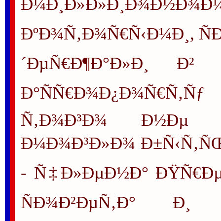
Ð¼Ð¸Ð»Ð»Ð¸Ð¾Ð½Ð¾Ð¼
ÐºÐ¾Ñ‚Ð¾Ñ€Ñ‹Ð¼Ð¸, Ñ
´ÐµÑ€Ð¶Ð°Ð»Ð¸ Ð² 
Ð°ÑÑ€Ð¾Ð¿Ð¾Ñ€Ñ‚Ñƒ
Ñ‚Ð¾Ð³Ð¾ Ð½Ðµ 
Ð¼Ð¾Ð³Ð»Ð¾ Ð±Ñ‹Ñ‚ÑŒ.
- Ñ‡Ð»ÐµÐ½Ð° ÐŸÑ€Ðµ
ÑÐ¾Ð²ÐµÑ‚Ð° Ð¸ 