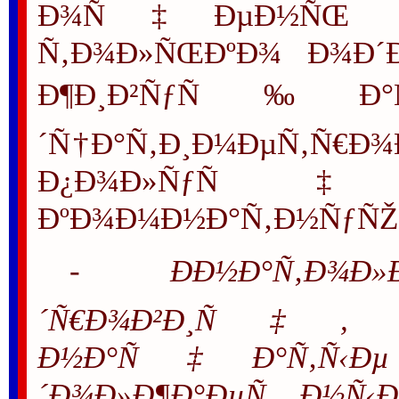
Ð¾Ñ‡ÐµÐ½ÑŒ Ð¼
Ñ‚Ð¾Ð»ÑŒÐºÐ¾ Ð¾Ð´
Ð¶Ð¸Ð²ÑƒÑ‰Ð°Ñ
´Ñ†Ð°Ñ‚Ð¸Ð¼ÐµÑ‚Ñ€Ð¾
Ð¿Ð¾Ð»ÑƒÑ‡Ð
ÐºÐ¾Ð¼Ð½Ð°Ñ‚Ð½ÑƒÑŽ 
- ÐÐ½Ð°Ñ‚Ð¾Ð»Ð
´Ñ€Ð¾Ð²Ð¸Ñ‡, Ðº
Ð½Ð°Ñ‡Ð°Ñ‚Ñ‹Ðµ 
´Ð¾Ð»Ð¶Ð°ÐµÑ‚ Ð½Ñ‹Ð