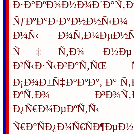
Ð·Ð°ÐºÐ¾Ð½Ð¾Ð´Ð°Ñ
ÑƒÐºÐ°Ð·Ð°Ð½Ð½Ñ‹Ð¼
Ð¼Ñ‹ Ð¾Ñ‚Ð¼ÐµÐ½ÑÐ
Ñ‡Ñ‚Ð¾ Ð½Ðµ 
Ð²Ñ‹Ð·Ñ‹Ð²Ð°Ñ‚ÑŒ Ñ
Ð¡Ð¾Ð±Ñ‡Ð°ÐºÐ°, Ð° Ñ
ÐºÑ‚Ð¾ Ð³Ð¾Ñ‚
Ð¿Ñ€Ð¾ÐµÐº
Ñ€Ð°ÑÐ¿Ð¾Ñ€ÑÐ¶Ðµ