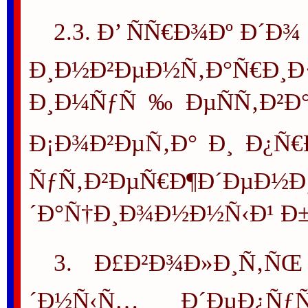
2.3. Ð’ ÑÑ€Ð¾Ðº Ð´Ð¾
Ð¸Ð½Ð²ÐµÐ½Ñ‚Ð
Ð¸Ð¼ÑƒÑ‰ÐµÑÑ‚Ð²Ð°
Ð¡Ð¾Ð²ÐµÑ‚Ð° Ð¸ Ð¿Ñ€
ÑƒÑ‚Ð²ÐµÑ€Ð¶Ð´Ðµ
´Ð°Ñ†Ð¸Ð¾Ð½Ð½Ñ‹Ð¹ Ð±
3. Ð£Ð²Ð¾Ð»Ð¸Ñ‚ÑŒ
´Ð½Ñ‹Ñ… Ð´ÐµÐ¿ÑƒÑ