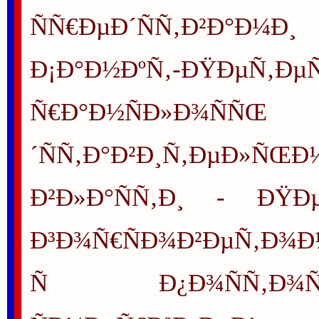
ÑÑ€ÐµÐ´ÑÑ‚Ð²Ð°
Ð¡Ð°Ð½ÐºÑ‚-ÐŸÐµÑ‚Ð
Ñ€Ð°Ð½ÑÐ»Ð¾Ñ
´ÑÑ‚Ð°Ð²Ð¸Ñ‚ÐµÐ»ÑŒ
Ð²Ð»Ð°ÑÑ‚Ð¸ - ÐŸÐµ
Ð³Ð¾Ñ€ÑÐ¾Ð²ÐµÑ‚Ð¾Ð
Ñ Ð¿Ð¾ÑÑ‚Ð¾Ñ