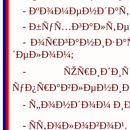
- ÐºÐ¾Ð¼ÐµÐ½Ð´Ð°Ñ‚
- Ð±ÑƒÑ…Ð³Ð°Ð»Ñ‚Ðµ
- Ð¾Ñ€Ð³Ð°Ð½Ð¸Ð·Ð
´ÐµÐ»Ð¾Ð¼;
- ÑŽÑ€Ð¸Ð´
ÑƒÐ¿Ñ€Ð°Ð²Ð»ÐµÐ½Ð¸Ð
- Ñ„Ð¾Ð½Ð´Ð¾Ð¼ Ð¸Ð
- ÑÑ‚Ð¾Ð»Ð¾Ð²Ð¾Ð¹.