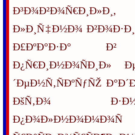
Ð³Ð¾Ð²Ð¾Ñ€Ð¸Ð»Ð
Ð»Ð¸Ñ‡Ð½Ð¾ Ð²Ð¾Ð·Ð¸Ð
Ð£ÐºÐ°Ð·Ð° Ð²
Ð¿Ñ€Ð¸Ð½Ð¾ÑÐ¸Ð» Ð
´ÐµÐ½Ñ‚ÑÐºÑƒÑŽ Ð°Ð´
ÐšÑ‚Ð¾ Ð·Ð½
Ð¿Ð¾Ð»Ð½Ð¾Ð