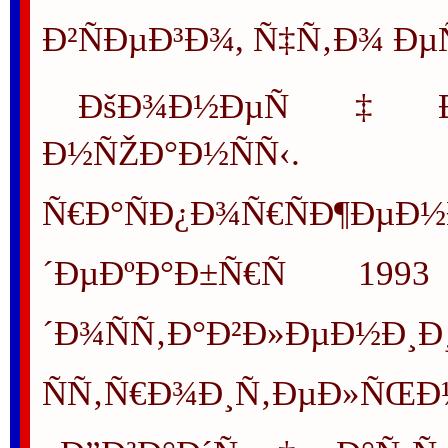
Ð²ÑÐµÐ³Ð¾, Ñ‡Ñ‚Ð¾ Ðµ
ÐšÐ¾Ð½ÐµÑ‡Ð½
Ð½ÑŽÐ°Ð½ÑÑ‹. 
Ñ€Ð°ÑÐ¿Ð¾Ñ€ÑÐ¶ÐµÐ½
´ÐµÐºÐ°Ð±Ñ€Ñ 1
´Ð¾ÑÑ‚Ð°Ð²Ð»ÐµÐ½
ÑÑ‚Ñ€Ð¾Ð¸Ñ‚ÐµÐ»