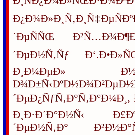
Ð¸ÑÐ¿Ð¾Ð»ÑŒÐ·Ð¾Ð²Ð
Ð¿Ð¾Ð»Ð¸Ñ‚Ð¸Ñ‡ÐµÑÐ
´ÐµÑÑŒ Ð²Ñ…Ð¾Ð¶
´ÐµÐ½Ñ‚Ñƒ Ð‘.Ð•Ð
Ð¸Ð¼ÐµÐ» Ð½
Ð¾Ð±Ñ‹ÐºÐ½Ð¾Ð
´ÐµÐ¿ÑƒÑ‚Ð°Ñ‚Ð°Ð¼Ð¸, 
Ð¸Ð·Ð´Ð°Ð½Ñ‹ Ð£Ð
´ÐµÐ½Ñ‚Ð° Ð²