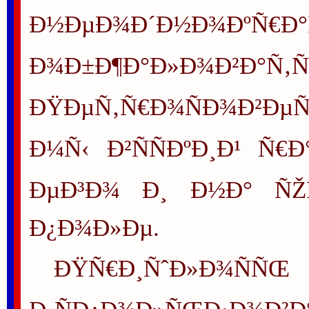
Ð½ÐµÐ¾Ð´Ð½Ð¾ÐºÑ€Ð°
Ð¾Ð±Ð¶Ð°Ð»Ð¾Ð²Ð°
ÐŸÐµÑ‚Ñ€Ð¾ÑÐ¾Ð²ÐµÑ
Ð¼Ñ‹ Ð²ÑÑÐºÐ¸Ð¹ Ñ€
ÐµÐ³Ð¾ Ð¸ Ð½Ð° ÑŽ
Ð¿Ð¾Ð»Ðµ.
ÐŸÑ€Ð¸ÑˆÐ»Ð¾ÑÑŒ