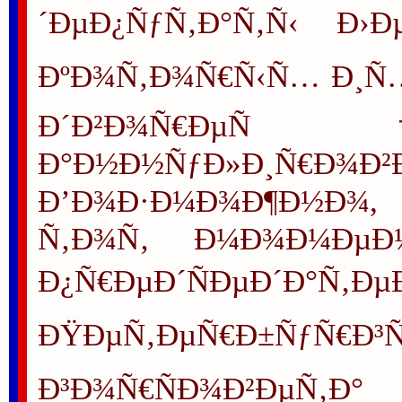
´ÐµÐ¿ÑƒÑ‚Ð°Ñ‚Ñ‹ Ð›Ð
ÐºÐ¾Ñ‚Ð¾Ñ€Ñ‹Ñ… Ð¸Ñ…
Ð´Ð²Ð¾Ñ€
Ð°Ð½Ð½ÑƒÐ»Ð¸Ñ€Ð¾Ð²Ð
Ð’Ð¾Ð·Ð¼Ð¾Ð¶Ð½Ð¾,
Ñ‚Ð¾Ñ‚ Ð¼Ð¾Ð¼ÐµÐ
Ð¿Ñ€ÐµÐ´ÑÐµÐ´Ð°Ñ‚Ð
ÐŸÐµÑ‚ÐµÑ€Ð±ÑƒÑ€Ð³Ñ
Ð³Ð¾Ñ€ÑÐ¾Ð