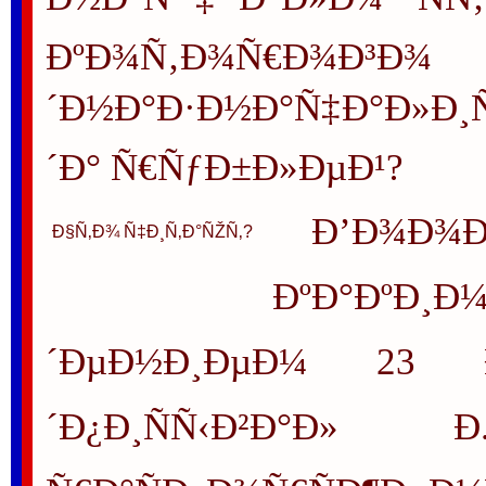
ÐºÐ¾Ñ‚Ð¾Ñ€Ð
´Ð½Ð°Ð·Ð½Ð°Ñ‡Ð°Ð»Ð¸Ñ
´Ð° Ñ€ÑƒÐ±Ð»ÐµÐ¹?
Ð’Ð¾Ð¾
Ð§Ñ‚Ð¾ Ñ‡Ð¸Ñ‚Ð°ÑŽÑ‚?
ÐºÐ°ÐºÐ
´ÐµÐ½Ð¸ÐµÐ¼ 23 Ð
´Ð¿Ð¸ÑÑ‹Ð²Ð°Ð