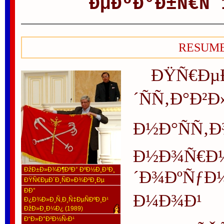
´ÐµÐºÐ°Ð±Ñ€Ñ
RESUME
ÐŸÑ€Ðµ
´ÑÑ‚Ð°
Ð½Ð°ÑÑ‚
Ð½Ð¾Ñ€Ð
ÐžÐ±Ð»Ð¾Ð¶ÐºÐ° ÐºÐ½Ð¸Ð³Ð¸
´Ð¾ÐºÑ
ÐŸÑ€ÐµÐ´Ð¸ÑÐ»Ð¾Ð²Ð¸Ðµ
ÐÐ°
Ð¼Ð¾Ð¹ Ð
Ð¿Ð¾Ð»Ð¸Ñ‚Ð¸Ñ‡ÐµÑÐºÐ¸Ð¹
ÐžÐ»Ð¸Ð¼Ð¿ (1989)
Ð“Ð»Ð°Ð²Ð½Ñ‹Ð¹