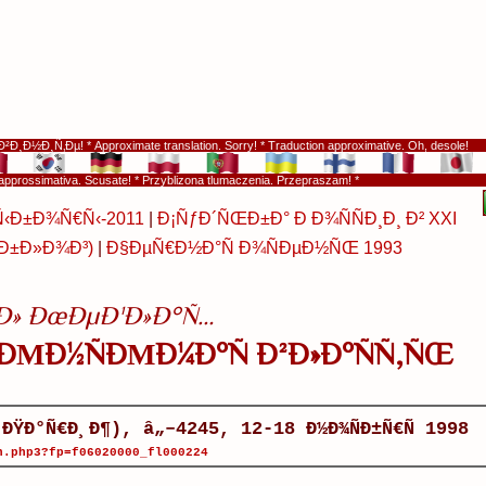
²Ð¸Ð½Ð¸Ñ‚Ðµ! *
Approximate translation. Sorry!
*
Traduction approximative. Oh, desole!
approssimativa. Scusate!
*
Przyblizona tlumaczenia. Przepraszam!
*
Ñ‹Ð±Ð¾Ñ€Ñ‹-2011
|
Ð¡ÑƒÐ´ÑŒÐ±Ð° Ð Ð¾ÑÑÐ¸Ð¸ Ð² XXI
 Ð±Ð»Ð¾Ð³)
|
Ð§ÐµÑ€Ð½Ð°Ñ Ð¾ÑÐµÐ½ÑŒ 1993
Ð» ÐœÐµÐ¹Ð»Ð°Ñ…
Ð¼ÐΜÐ½ÑÐΜÐ¼Ð°Ñ Ð²Ð»Ð°ÑÑ‚ÑŒ
 (ÐŸÐ°Ñ€Ð¸Ð¶), â„–4245, 12-18 Ð½Ð¾ÑÐ±Ñ€Ñ 1998
n.php3?fp=f06020000_fl000224