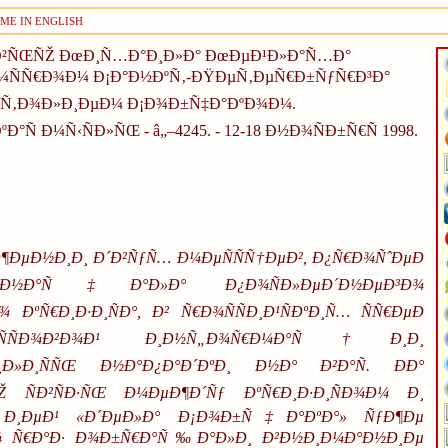
ME IN ENGLISH
Ð²ÑŒÑŽ ÐœÐ¸Ñ…Ð°Ð¸Ð»Ð° ÐœÐµÐ¹Ð»Ð°Ñ…Ð°
 Ð¼ÑÑ€Ð¾Ð¼ Ð¡Ð°Ð½ÐºÑ‚-ÐŸÐµÑ‚ÐµÑ€Ð±ÑƒÑ€Ð³Ð°
°Ñ‚Ð¾Ð»Ð¸ÐµÐ¼ Ð¡Ð¾Ð±Ñ‡Ð°ÐºÐ¾Ð¼.
Ð°Ñ Ð¼Ñ‹ÑÐ»ÑŒ - â„–4245. - 12-18 Ð½Ð¾ÑÐ±Ñ€Ñ 1998.
Ð¶ÐµÐ½Ð¸Ð¸ Ð´Ð²ÑƒÑ… Ð¼ÐµÑÑÑ†ÐµÐ², Ð¿Ñ€Ð¾ÑˆÐµÐ
Ð½Ð°Ñ‡Ð°Ð»Ð° Ð¿Ð¾ÑÐ»ÐµÐ´Ð½ÐµÐ³Ð¾
¾ ÐºÑ€Ð¸Ð·Ð¸ÑÐ°, Ð² Ñ€Ð¾ÑÑÐ¸Ð¹ÑÐºÐ¸Ñ… ÑÑ€ÐµÐ
Ð°ÑÑÐ¾Ð²Ð¾Ð¹ Ð¸Ð½Ñ„Ð¾Ñ€Ð¼Ð°Ñ†Ð¸Ð¸
¸Ð»Ð¸ÑÑŒ Ð½Ð°Ð¿Ð°Ð´ÐºÐ¸ Ð½Ð° Ð²Ð°Ñ. ÐÐ°
 ÑÐ²ÑÐ·ÑŒ Ð¼ÐµÐ¶Ð´Ñƒ ÐºÑ€Ð¸Ð·Ð¸ÑÐ¾Ð¼ Ð¸
Ð¸ÐµÐ¹ «Ð´ÐµÐ»Ð° Ð¡Ð¾Ð±Ñ‡Ð°ÐºÐ°» ÑƒÐ¶Ðµ
¾ Ñ€Ð°Ð· Ð¾Ð±Ñ€Ð°Ñ‰Ð°Ð»Ð¸ Ð²Ð½Ð¸Ð¼Ð°Ð½Ð¸Ðµ