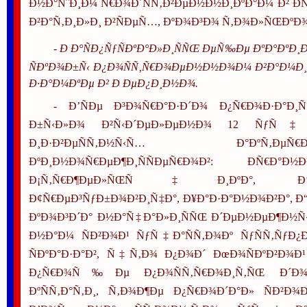
Ð½Ð°ÑˆÐ¸Ð¼ Ñ€Ð¾Ð´ÑÑ‚Ð²ÐµÐ½Ð½Ð¸ÐºÐ°Ð¼ Ð² Ð
Ð²Ð°Ñ‚Ð¸Ð»Ð¸ Ð²ÑÐµÑ…, ÐºÐ¾Ð³Ð¾ Ñ‚Ð¾Ð»ÑŒÐº
- Ð Ð°ÑÐ¿ÑƒÑÐºÐ°Ð»Ð¸ÑÑŒ ÐµÑ‰Ðµ ÐºÐ°ÐºÐ¸
ÑÐºÐ¾Ð±Ñ‹ Ð¿Ð¾ÑÑ‚Ñ€Ð¾ÐµÐ½Ð½Ð¾Ð¼ Ð²Ð°Ð¼Ð¸
Ð·Ð°Ð¼ÐºÐµ Ð² Ð ÐµÐ¿Ð¸Ð½Ð¾.
- Ð’ÑÐµ Ð³Ð¾Ñ€Ð°Ð·Ð´Ð¾ Ð¿Ñ€Ð¾Ð·Ð°
Ð±Ñ‹Ð»Ð¾ Ð²Ñ‹Ð´ÐµÐ»ÐµÐ½Ð¾ 12 ÑƒÑ‡Ð°Ñ
Ð¸Ð·Ð²ÐµÑÑ‚Ð½Ñ‹Ñ… Ð°ÐºÑ
ÐºÐ¸Ð½Ð¾Ñ€ÐµÐ¶Ð¸ÑÑÐµÑ€Ð¾Ð²: ÐÑ
Ð¡Ñ‚Ñ€Ð¶ÐµÐ»ÑŒÑ‡Ð¸ÐºÐ°, Ð‘Ð°ÑÐ¸
Ð¢Ñ€ÐµÐ³ÑƒÐ±Ð¾Ð²Ð¸Ñ‡Ð°, Ð¥Ð°Ð·Ð°Ð½Ð¾Ð²Ð°, Ð“
ÐºÐ¾Ð³Ð´Ð° Ð½Ð°Ñ‡Ð°Ð»Ð¸ÑÑŒ Ð´ÐµÐ½ÐµÐ¶Ð½Ñ
Ð½Ð°Ð¼ ÑÐ²Ð¾Ð¹ ÑƒÑ‡Ð°ÑÑ‚Ð¾Ðº ÑƒÑÑ‚ÑƒÐ¿Ð
ÑÐºÐ°Ð·Ð°Ð², Ñ‡Ñ‚Ð¾ Ð¿Ð¾Ð´ ÐœÐ¾ÑÐºÐ²Ð¾Ð
Ð¿Ñ€Ð¾Ñ‰Ðµ Ð¿Ð¾ÑÑ‚Ñ€Ð¾Ð¸Ñ‚ÑŒ Ð´Ð¾Ð
ÐºÑÑ‚Ð°Ñ‚Ð¸, Ñ‚Ð¾Ð¶Ðµ Ð¿Ñ€Ð¾Ð´Ð°Ð» ÑÐ²Ð¾