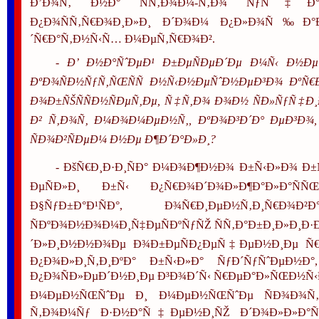
Ð’Ð¾Ñ‚ Ð½Ð° ÑÑ‚Ð¾Ð¼-Ñ‚Ð¾ ÑƒÑ‡Ð°Ñ
Ð¿Ð¾ÑÑ‚Ñ€Ð¾Ð¸Ð»Ð¸ Ð´Ð¾Ð¼ Ð¿Ð»Ð¾Ñ‰Ð°Ð
´Ñ€Ð°Ñ‚Ð½Ñ‹Ñ… Ð¼ÐµÑ‚Ñ€Ð¾Ð².
- Ð’ Ð½Ð°ÑˆÐµÐ¹ Ð±ÐµÑÐµÐ´Ðµ Ð¼Ñ‹ Ð½
ÐºÐ¾ÑÐ½ÑƒÑ‚ÑŒÑÑ Ð½Ñ‹Ð½ÐµÑˆÐ½ÐµÐ³Ð¾ ÐºÑ€Ð¸Ð
Ð¾Ð±ÑŠÑÑÐ½ÑÐµÑ‚Ðµ, Ñ‡Ñ‚Ð¾ Ð¾Ð½ ÑÐ»ÑƒÑ‡Ð
Ð² Ñ‚Ð¾Ñ‚ Ð¼Ð¾Ð¼ÐµÐ½Ñ‚, ÐºÐ¾Ð³Ð´Ð° ÐµÐ³Ð¾, 
ÑÐ¾Ð²ÑÐµÐ¼ Ð½Ðµ Ð¶Ð´Ð°Ð»Ð¸?
- ÐšÑ€Ð¸Ð·Ð¸ÑÐ° Ð¼Ð¾Ð¶Ð½Ð¾ Ð±Ñ‹Ð»Ð¾ Ð±
ÐµÑÐ»Ð¸ Ð±Ñ‹ Ð¿Ñ€Ð¾Ð´Ð¾Ð»Ð¶Ð°Ð»Ð°ÑÑŒ
Ð§ÑƒÐ±Ð°Ð¹ÑÐ°, Ð¾Ñ€Ð¸ÐµÐ½Ñ‚Ð¸Ñ€Ð¾Ð
ÑÐºÐ¾Ð½Ð¾Ð¼Ð¸Ñ‡ÐµÑÐºÑƒÑŽ ÑÑ‚Ð°Ð±Ð¸Ð»Ð¸Ð·
´Ð»Ð¸Ð½Ð½Ð¾Ðµ Ð¾Ð±ÐµÑÐ¿ÐµÑ‡ÐµÐ½Ð¸Ðµ Ñ€Ñƒ
Ð¿Ð¾Ð»Ð¸Ñ‚Ð¸ÐºÐ° Ð±Ñ‹Ð»Ð° ÑƒÐ´ÑƒÑˆÐµÐ½Ð
Ð¿Ð¾ÑÐ»ÐµÐ´Ð½Ð¸Ðµ Ð³Ð¾Ð´Ñ‹ Ñ€ÐµÐ°Ð»ÑŒÐ½Ñ‹
Ð¼ÐµÐ½ÑŒÑˆÐµ Ð¸ Ð¼ÐµÐ½ÑŒÑˆÐµ ÑÐ¾Ð¾Ñ‚Ð²
Ñ‚Ð¾Ð¼Ñƒ Ð·Ð½Ð°Ñ‡ÐµÐ½Ð¸ÑŽ Ð´Ð¾Ð»Ð»Ð°Ñ€