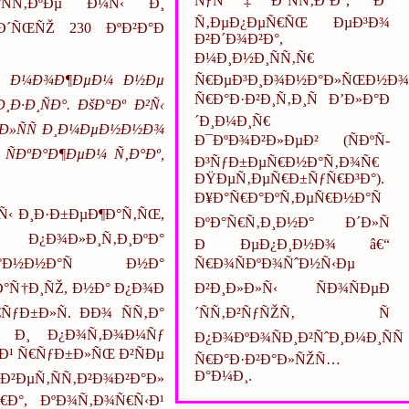
ÑƒÑ‡Ð°ÑÑ‚ÐºÐ°, Ð°
Ñ‚ÐºÐµ Ð¼Ñ‹ Ð¸
Ñ‚ÐµÐ¿ÐµÑ€ÑŒ ÐµÐ³Ð¾
´ÑŒÑŽ 230 ÐºÐ²Ð°Ð
Ð²Ð´Ð¾Ð²Ð°,
Ð¼Ð¸Ð½Ð¸ÑÑ‚Ñ€
Ðµ Ð¼Ð¾Ð¶ÐµÐ¼ Ð½Ðµ
Ñ€ÐµÐ³Ð¸Ð¾Ð½Ð°Ð»ÑŒÐ½Ð¾
Ñ€Ð°Ð·Ð²Ð¸Ñ‚Ð¸Ñ Ð’Ð»Ð°Ð
·Ð¸ÑÐ°. ÐšÐ°Ðº Ð²Ñ‹
´Ð¸Ð¼Ð¸Ñ€
¸Ð»ÑÑ Ð¸Ð¼ÐµÐ½Ð½Ð¾
Ð¯ÐºÐ¾Ð²Ð»ÐµÐ² (ÑÐºÑ-
ÑÐºÐ°Ð¶ÐµÐ¼ Ñ‚Ð°Ðº,
Ð³ÑƒÐ±ÐµÑ€Ð½Ð°Ñ‚Ð¾Ñ€
ÐŸÐµÑ‚ÐµÑ€Ð±ÑƒÑ€Ð³Ð°).
Ð¥Ð°Ñ€Ð°ÐºÑ‚ÐµÑ€Ð½Ð°Ñ
Ñ‹ Ð¸Ð·Ð±ÐµÐ¶Ð°Ñ‚ÑŒ,
ÐºÐ°Ñ€Ñ‚Ð¸Ð½Ð° Ð´Ð»Ñ
 Ð¿Ð¾Ð»Ð¸Ñ‚Ð¸ÐºÐ°
Ð ÐµÐ¿Ð¸Ð½Ð¾ â€“
²Ð°Ð½Ð½Ð°Ñ Ð½Ð°
Ñ€Ð¾ÑÐºÐ¾ÑˆÐ½Ñ‹Ðµ
Ð°Ñ†Ð¸ÑŽ, Ð½Ð° Ð¿Ð¾Ð
Ð²Ð¸Ð»Ð»Ñ‹ ÑÐ¾ÑÐµÐ
Ð±Ð»Ñ. ÐÐ¾ ÑÑ‚Ð°
´ÑÑ‚Ð²ÑƒÑŽÑ‚ Ñ
°, Ð¸ Ð¿Ð¾Ñ‚Ð¾Ð¼Ñƒ
Ð¿Ð¾ÐºÐ¾ÑÐ¸Ð²ÑˆÐ¸Ð¼Ð¸ÑÑ
Ð¹ Ñ€ÑƒÐ±Ð»ÑŒ Ð²ÑÐµ
Ñ€Ð°Ð·Ð²Ð°Ð»ÑŽÑ…
Ð°Ð¼Ð¸.
ÐµÑ‚ÑÑ‚Ð²Ð¾Ð²Ð°Ð»
Ð°, ÐºÐ¾Ñ‚Ð¾Ñ€Ñ‹Ð¹