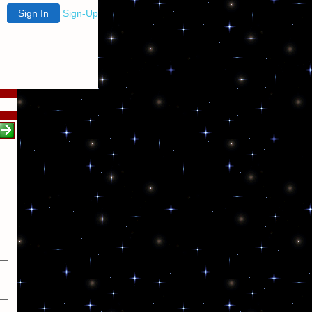
Sign In
Sign-Up