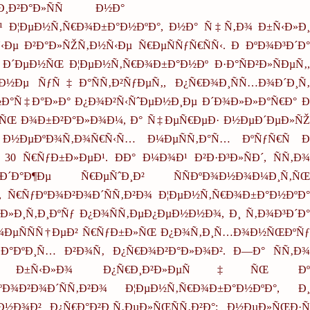
¶Ð¸Ð²Ð°Ð»ÑÑ Ð½Ð°
Ð¹ Ð¦ÐµÐ½Ñ‚Ñ€Ð¾Ð±Ð°Ð½ÐºÐ°, Ð½Ð° Ñ‡Ñ‚Ð¾ Ð±Ñ‹Ð»Ð¸
µ Ð²Ð°Ð»ÑŽÑ‚Ð½Ñ‹Ðµ Ñ€ÐµÑÑƒÑ€ÑÑ‹. Ð ÐºÐ¾Ð³Ð´Ð°
 Ð´ÐµÐ½ÑŒ Ð¦ÐµÐ½Ñ‚Ñ€Ð¾Ð±Ð°Ð½Ðº Ð·Ð°ÑÐ²Ð»ÑÐµÑ‚,
Ðµ ÑƒÑ‡Ð°ÑÑ‚Ð²ÑƒÐµÑ‚, Ð¿Ñ€Ð¾Ð¸ÑÑ…Ð¾Ð´Ð¸Ñ‚
½Ð°Ñ‡Ð°Ð»Ð° Ð¿Ð¾Ð²Ñ‹ÑˆÐµÐ½Ð¸Ðµ Ð´Ð¾Ð»Ð»Ð°Ñ€Ð° Ð
¾ÑÑŒ Ð¾Ð±Ð²Ð°Ð»Ð¾Ð¼, Ð° Ñ‡ÐµÑ€ÐµÐ· Ð½ÐµÐ´ÐµÐ»ÑŽ
² Ð½ÐµÐºÐ¾Ñ‚Ð¾Ñ€Ñ‹Ñ… Ð¼ÐµÑÑ‚Ð°Ñ… ÐºÑƒÑ€Ñ Ð
0 Ñ€ÑƒÐ±Ð»ÐµÐ¹. ÐÐ° Ð¼Ð¾Ð¹ Ð²Ð·Ð³Ð»ÑÐ´, ÑÑ‚Ð¾
Ð´Ð°Ð¶Ðµ Ñ€ÐµÑˆÐ¸Ð² ÑÑÐºÐ¾Ð½Ð¾Ð¼Ð¸Ñ‚ÑŒ
‹, Ñ€ÑƒÐºÐ¾Ð²Ð¾Ð´ÑÑ‚Ð²Ð¾ Ð¦ÐµÐ½Ñ‚Ñ€Ð¾Ð±Ð°Ð½ÐºÐ°
»Ð¸Ñ‚Ð¸ÐºÑƒ Ð¿Ð¾ÑÑ‚ÐµÐ¿ÐµÐ½Ð½Ð¾, Ð¸ Ñ‚Ð¾Ð³Ð´Ð°
Ð¼ÐµÑÑÑ†ÐµÐ² Ñ€ÑƒÐ±Ð»ÑŒ Ð¿Ð¾Ñ‚Ð¸Ñ…Ð¾Ð½ÑŒÐºÑƒ
Ñ‚Ð°ÐºÐ¸Ñ… Ð²Ð¾Ñ‚ Ð¿Ñ€Ð¾Ð²Ð°Ð»Ð¾Ð². Ð—Ð° ÑÑ‚Ð¾
¶Ð½Ð¾ Ð±Ñ‹Ð»Ð¾ Ð¿Ñ€Ð¸Ð²Ð»ÐµÑ‡ÑŒ Ðº
ºÐ¾Ð²Ð¾Ð´ÑÑ‚Ð²Ð¾ Ð¦ÐµÐ½Ñ‚Ñ€Ð¾Ð±Ð°Ð½ÐºÐ°, Ð¸
Ð¾Ð² Ð¿Ñ€Ð°Ð²Ð¸Ñ‚ÐµÐ»ÑŒÑÑ‚Ð²Ð°: Ð½ÐµÐ»ÑŒÐ·Ñ