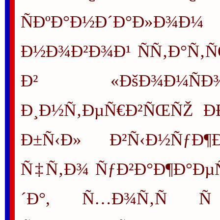
ÑÐºÐ°Ð½Ð´Ð°Ð»
Ð½Ð¾Ð²Ð¾Ð¹ ÑÑ‚Ð°Ñ‚
Ð² «ÐšÐ¾Ð¼ÑÐ
Ð¸Ð½Ñ‚ÐµÑ€Ð²ÑŒÑŽ Ð
Ð±Ñ‹Ð» Ð²Ñ‹Ð½ÑƒÐ¶Ð
Ñ‡Ñ‚Ð¾ ÑƒÐ²Ð°Ð¶Ð°Ðµ
´Ð°, Ñ…Ð¾Ñ‚Ñ 