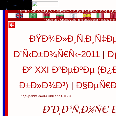
* ÐŸÑ€Ð¸Ð±Ð»Ð¸Ð·Ð¸Ñ‚ÐµÐ»ÑŒÐ½Ñ‹Ð¹ Ð¿ÐµÑ€ÐµÐ²Ð¾Ð´. Ð£Ð¶, Ð¸Ð·Ð
*
Ungefahre Ubersetzung. Entschuldigung!
*
Traduzione 
ÐŸÐ¾Ð»Ð¸Ñ‚Ð¸Ñ‡Ðµ
Ð’Ñ‹Ð±Ð¾Ñ€Ñ‹-2011
|
Ð
Ð² XXI Ð²ÐµÐºÐµ (Ð¿
Ð±Ð»Ð¾Ð³)
|
Ð§ÐµÑ€Ð
Ð’Ð¸ÐºÑ‚Ð¾Ñ€ Ð