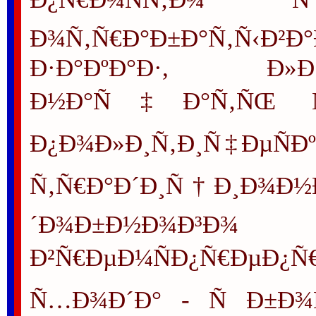
Ð¾Ñ‚Ñ€Ð°Ð±Ð°Ñ‚Ñ‹Ð
Ð·Ð°ÐºÐ°Ð·, Ð»
Ð½Ð°Ñ‡Ð°Ñ‚ÑŒ ÑÐ
Ð¿Ð¾Ð»Ð¸Ñ‚Ð¸Ñ‡ÐµÑÐ
Ñ‚Ñ€Ð°Ð´Ð¸Ñ†Ð¸Ð¾Ð½
´Ð¾Ð±Ð½Ð¾Ð³Ð¾
Ð²Ñ€ÐµÐ¼ÑÐ¿Ñ€ÐµÐ¿Ñ
Ñ…Ð¾Ð´Ð° - Ñ Ð±Ð¾