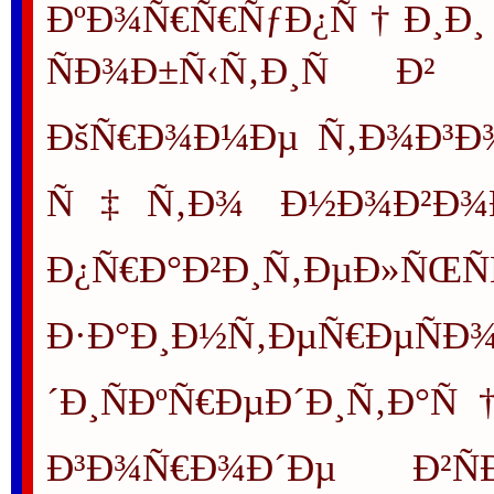
ÐºÐ¾Ñ€Ñ€ÑƒÐ¿Ñ†Ð¸Ð¸
ÑÐ¾Ð±Ñ‹Ñ‚Ð¸Ñ Ð² 
ÐšÑ€Ð¾Ð¼Ðµ Ñ‚Ð¾Ð³Ð¾
Ñ‡Ñ‚Ð¾ Ð½Ð¾Ð²Ð¾Ðµ
Ð¿Ñ€Ð°Ð²Ð¸Ñ‚ÐµÐ»ÑŒÑ
Ð·Ð°Ð¸Ð½Ñ‚ÐµÑ€ÐµÑÐ
´Ð¸ÑÐºÑ€ÐµÐ´Ð¸Ñ‚Ð°Ñ
Ð³Ð¾Ñ€Ð¾Ð´Ðµ Ð²Ñ