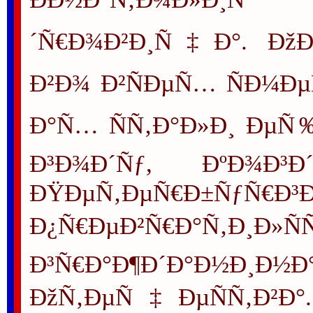
´Ñ€Ð¾Ð²Ð¸Ñ‡Ð°. ÐžÐ
Ð²Ð¾ Ð²ÑÐµÑ… ÑÐ¼Ð
Ð°Ñ… ÑÑ‚Ð°Ð»Ð¸ ÐµÑ
Ð³Ð¾Ð´Ñƒ, ÐºÐ¾Ð³Ð
ÐŸÐµÑ‚ÐµÑ€Ð
Ð¿Ñ€ÐµÐ²Ñ€Ð°Ñ‚Ð¸Ð»Ñ
Ð³Ñ€Ð°Ð¶Ð´Ð°Ð½Ð
ÐžÑ‚ÐµÑ‡ÐµÑÑ‚Ð²Ð°.