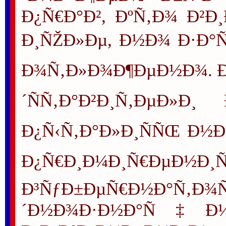
Ð¿Ñ€Ð°Ð², ÐºÑ‚Ð¾ Ð²
Ð¸ÑŽÐ»Ðµ, Ð½Ð¾ Ð·Ð°
Ð¾Ñ‚Ð»Ð¾Ð¶ÐµÐ½Ð¾. Ð
´ÑÑ‚Ð°Ð²Ð¸Ñ‚ÐµÐ»Ð
Ð¿Ñ‹Ñ‚Ð°Ð»Ð¸ÑÑŒ Ð½
Ð¿Ñ€Ð¸Ð¼Ð¸Ñ€
Ð³ÑƒÐ±ÐµÑ€Ð
´Ð½Ð¾Ð·Ð½Ð°Ñ‡Ð½Ð