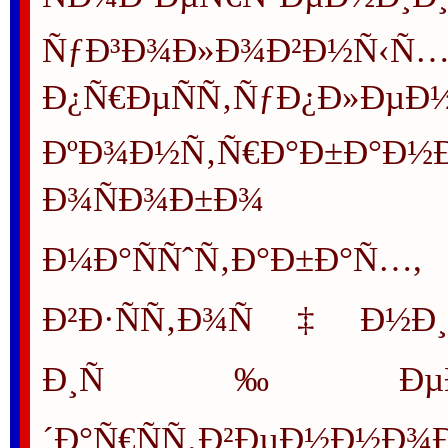
ÑƒÐ³Ð¾Ð»Ð¾Ð²Ð½Ñ‹Ñ
Ð¿Ñ€ÐµÑÑ‚ÑƒÐ¿Ð»ÐµÐ½
ÐºÐ¾Ð½Ñ‚Ñ€Ð°Ð±Ð°Ð½
Ð¾ÑÐ¾Ð±Ð¾ 
Ð¼Ð°ÑÑˆÑ‚Ð°Ð±Ð°Ñ…,
Ð²Ð·ÑÑ‚Ð¾Ñ‡Ð½Ð
Ð¸Ñ‰ÐµÐ½Ð¸
´Ð°Ñ€ÑÑ‚Ð²ÐµÐ½Ð½Ð¾