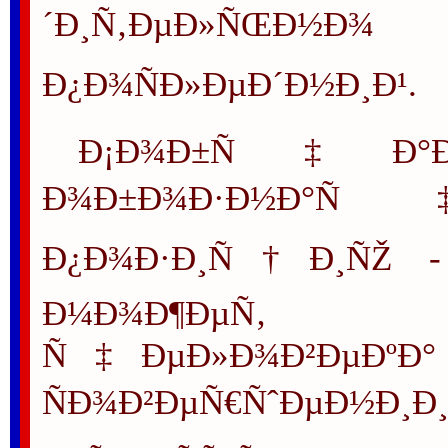
´Ð¸Ñ‚ÐµÐ»ÑŒÐ½Ð¾
Ð¿Ð¾ÑÐ»ÐµÐ´Ð½Ð¸Ð¹.
Ð¡Ð¾Ð±Ñ‡Ð°
Ð¾Ð±Ð¾Ð·Ð½Ð°
Ð¿Ð¾Ð·Ð¸Ñ†Ð¸ÑŽ - 
Ð¼Ð¾Ð¶ÐµÑ‚ Ð
Ñ‡ÐµÐ»Ð¾Ð²ÐµÐºÐ° 
ÑÐ¾Ð²ÐµÑ€ÑˆÐµÐ½Ð¸Ð