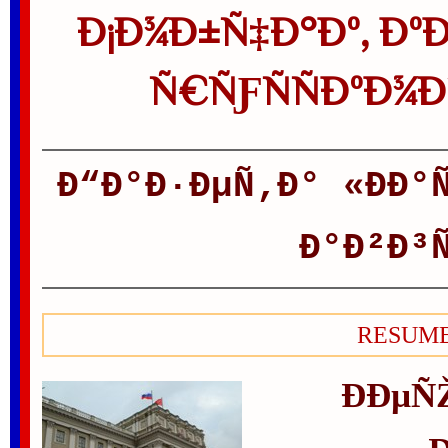
Ð¡Ð¾Ð±Ñ‡Ð°Ðº, Ðº
Ñ€ÑƑÑÑÐºÐ¾Ð¹
Ð“Ð°Ð·ÐµÑ‚Ð° «ÐÐ°
Ð°Ð²Ð³Ñ
RESUME
ÐÐµÑ