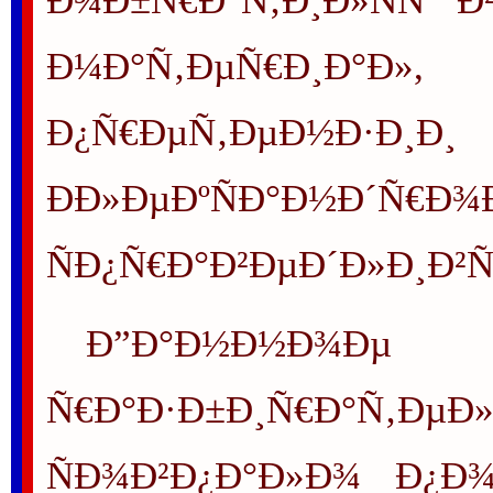
Ð¾Ð±Ñ€Ð°Ñ‚Ð¸Ð»ÑÑ 
Ð¼Ð°Ñ‚ÐµÑ€Ð¸Ð°Ð
Ð¿Ñ€ÐµÑ‚ÐµÐ½Ð·Ð¸
ÐÐ»ÐµÐºÑÐ°Ð½Ð´Ñ€Ð¾
ÑÐ¿Ñ€Ð°Ð²ÐµÐ´Ð»Ð¸Ð²Ñ
Ð”Ð°Ð½Ð½Ð¾Ðµ 
Ñ€Ð°Ð·Ð±Ð¸Ñ€Ð°Ñ‚ÐµÐ
ÑÐ¾Ð²Ð¿Ð°Ð»Ð¾ Ð¿Ð