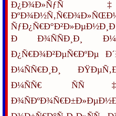
Ð¿Ð¾Ð»Ñƒ
ÐºÐ¾Ð½Ñ‚Ñ€Ð¾Ð»ÑŒÐ
ÑƒÐ¿Ñ€Ð°Ð²Ð»ÐµÐ½Ð¸Ð
Ð Ð¾ÑÑÐ¸Ð¸ Ð¼Ð
Ð¿Ñ€Ð¾Ð²ÐµÑ€ÐºÐµ Ð´
Ð¼ÑÑ€Ð¸Ð¸ ÐŸÐµÑ‚Ðµ
Ð¼ÑÑ€ ÑÑ‡
Ð¾ÑÐºÐ¾Ñ€Ð±