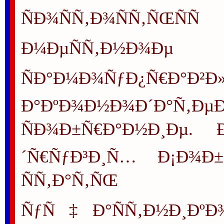
ÑÐ¾ÑÑ‚Ð¾ÑÑ‚ÑŒÑ
Ð¼ÐµÑÑ‚Ð½Ð¾Ðµ
ÑÐ°Ð¼Ð¾ÑƒÐ¿Ñ€Ð°Ð²
Ð°ÐºÐ¾Ð½Ð¾Ð´Ð°Ñ‚Ð
ÑÐ¾Ð±Ñ€Ð°Ð½Ð¸Ðµ
´Ñ€ÑƒÐ³Ð¸Ñ… Ð¡Ð¾
ÑÑ‚Ð°Ñ‚ÑŒ Ñ
ÑƒÑ‡Ð°ÑÑ‚Ð½Ð¸ÐºÐ¾