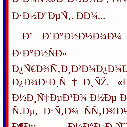
Ð·Ð½Ð°ÐµÑ‚. ÐÐ¾...
Ð’ Ð´Ð°Ð½Ð½Ð¾Ð
Ð·Ð°Ð½ÑÐ
Ð¿Ñ€Ð¾Ñ‚Ð¸Ð²Ð¾Ð¿Ð¾
Ð¿Ð¾Ð·Ð¸Ñ†Ð¸ÑŽ. «Ð”
Ð½Ð¸Ñ‡ÐµÐ³Ð¾ Ð½Ðµ Ð
Ñ‚Ðµ, ÐºÑ‚Ð¾ ÑÑ‚Ð¾
Ð¶Ðµ Ð½Ð°Ð¿Ð¸Ñˆ