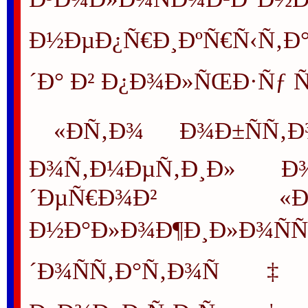
Ð½ÐµÐ¿Ñ€Ð¸ÐºÑ€Ñ‹Ñ‚Ð
´Ð° Ð² Ð¿Ð¾Ð»ÑŒÐ·Ñƒ 
«Ð­Ñ‚Ð¾ Ð¾Ð±ÑÑ‚Ð
Ð¾Ñ‚Ð¼ÐµÑ‚Ð¸Ð» Ð
´ÐµÑ€Ð¾Ð² «Ð
Ð½Ð°Ð»Ð¾Ð¶Ð¸
´Ð¾ÑÑ‚Ð°Ñ‚Ð¾Ñ‡