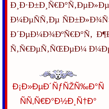
Ð¸Ð·Ð±Ð¸Ñ€Ð°Ñ‚ÐµÐ»Ð
Ð¼ÐµÑÑ‚Ðµ ÑÐ±Ð»Ð¾
Ð´ÐµÐ¼Ð¾ÐºÑ€Ð°Ñ‚ Ð¶
Ñ‚Ñ€ÐµÑ‚ÑŒÐµÐ¼ Ð¼Ðµ
Ð¡Ð»ÐµÐ´ÑƒÑŽÑ‰Ð°Ñ
ÑÑ‚Ñ€Ð°Ð½Ð¸Ñ†Ð°