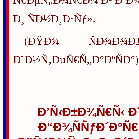
Ñ€ÐµÑ„Ð¾Ñ€Ð¼ Ð² Ð Ð¾Ñ
Ð¸ ÑÐ½Ð¸Ð·Ñƒ».
(ÐŸÐ¾ ÑÐ¾Ð
Ð˜Ð½Ñ‚ÐµÑ€Ñ„Ð°ÐºÑÐ°)
Ð’Ñ‹Ð±Ð¾Ñ€Ñ‹ Ð
Ð“Ð¾ÑÑƒÐ´Ð°Ñ