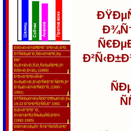
ÐŸÐµ
Ð¾Ñ†
Ñ€Ðµ
ÐžÐ±Ð»Ð¾Ð¶ÐºÐ° ÐºÐ½Ð¸Ð³Ð¸
Ð²Ñ‹Ð±Ð
ÐŸÑ€ÐµÐ´Ð¸ÑÐ»Ð¾Ð²Ð¸Ðµ
ÐÐ°
Ð¿Ð¾Ð»Ð¸Ñ‚Ð¸Ñ‡ÐµÑÐºÐ¸Ð¹
ÐžÐ»Ð¸Ð¼Ð¿ (1989)
Ð“Ð»Ð°Ð²Ð½Ñ‹Ð¹
Ð»ÐµÐ½Ð¸Ð½Ð³Ñ€Ð°Ð´ÑÐºÐ¸Ð¹
Ñ
Ð´ÐµÐ¼Ð¾ÐºÑ€Ð°Ñ‚ (1990 -
1991)
Ñ
ÐŸÑ€ÐµÐ¾Ð±Ñ€Ð°Ð¶ÐµÐ½Ð¸Ðµ.
19-22 Ð°Ð²Ð³ÑƒÑÑ‚Ð° 1991
Ð¡Ð»Ð°Ð²Ð° Ð¸
Ð¼Ð¾Ð³ÑƒÑ‰ÐµÑÑ‚Ð²Ð¾
(1992-1995)
ÐšÐ¾Ð½ÐµÑ† Ñ†Ð°Ñ€ÑÑ‚Ð²Ð°