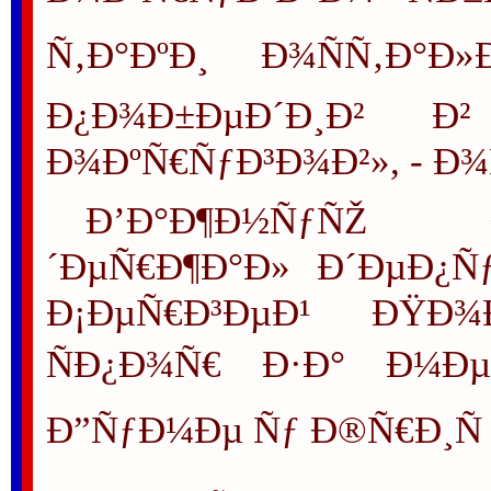
Ñ‚Ð°ÐºÐ¸ Ð¾ÑÑ‚Ð°Ð»
Ð¿Ð¾Ð±ÐµÐ´Ð¸Ð² Ð
Ð¾ÐºÑ€ÑƒÐ³Ð¾Ð²», - Ð
Ð’Ð°Ð¶Ð½ÑƒÑŽ 
´ÐµÑ€Ð¶Ð°Ð» Ð´ÐµÐ¿Ñ
Ð¡ÐµÑ€Ð³ÐµÐ¹ ÐŸÐ¾Ð
ÑÐ¿Ð¾Ñ€ Ð·Ð° Ð¼Ðµ
Ð”ÑƒÐ¼Ðµ Ñƒ Ð®Ñ€Ð¸Ñ