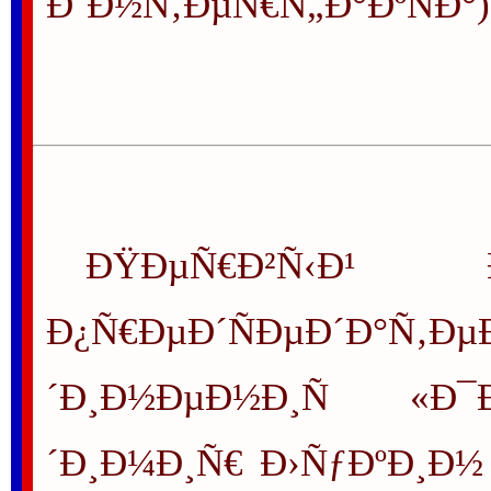
Ð˜Ð½Ñ‚ÐµÑ€Ñ„Ð°ÐºÑÐ°)
ÐŸÐµÑ€Ð²Ñ‹Ð¹ Ð·
Ð¿Ñ€ÐµÐ´ÑÐµÐ´Ð°
´Ð¸Ð½ÐµÐ½Ð¸Ñ «Ð¯
´Ð¸Ð¼Ð¸Ñ€ Ð›ÑƒÐºÐ¸Ð½