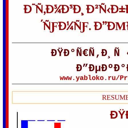
Ð˜Ñ‚Ð¾Ð³Ð¸ Ð²Ñ‹Ð
´ÑƑÐ¼ÑƑ. Ð”ÐΜ
ÐŸÐ°Ñ€Ñ‚Ð¸Ñ
Ð”ÐµÐºÐ°
www.yabloko.ru/Pr
RESUME
ÐŸ