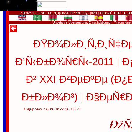
* ÐŸÑ€Ð¸Ð±Ð»Ð¸Ð·Ð¸Ñ‚ÐµÐ»ÑŒÐ½Ñ‹Ð¹ Ð¿ÐµÑ€ÐµÐ²Ð¾Ð´. Ð£Ð¶, Ð¸Ð·Ð
*
Ungefahre Ubersetzung. Entschuldigung!
*
Traduzione 
ÐŸÐ¾Ð»Ð¸Ñ‚Ð¸Ñ‡Ðµ
Ð’Ñ‹Ð±Ð¾Ñ€Ñ‹-2011
|
Ð
Ð² XXI Ð²ÐµÐºÐµ (Ð¿
Ð±Ð»Ð¾Ð³)
|
Ð§ÐµÑ€Ð
ÐžÑ