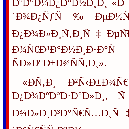
ÐºÐ°Ð¼Ð¿Ð°Ð½Ð¸Ð¸ «Ð
´Ð¾Ð¿ÑƒÑ‰ÐµÐ½Ñ‹ 
Ð¿Ð¾Ð»Ð¸Ñ‚Ð¸Ñ‡ÐµÑÐ
Ð¾Ñ€Ð³Ð°Ð½Ð¸Ð·
ÑÐ»Ð°Ð±Ð¾ÑÑ‚Ð¸».
«Ð­Ñ‚Ð¸ Ð²Ñ‹Ð±Ð
Ð¿Ð¾ÐºÐ°Ð·Ð°Ð»Ð¸, 
Ð¾Ð»Ð¸Ð³Ð°Ñ€Ñ…Ð¸Ñ‡