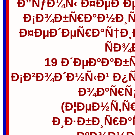
Ð”ÑƒÐ¼Ñ‹ Ð¤ÐµÐ´
Ð¡Ð¾Ð±Ñ€Ð°Ð½Ð¸Ñ 
Ð¤ÐµÐ´ÐµÑ€Ð°Ñ†Ð¸
ÑÐ¾
19 Ð´ÐµÐºÐ°Ð±Ñ
Ð¡Ð²Ð¾Ð´Ð½Ñ‹Ð¹ Ð
Ð¾ÐºÑ€Ñƒ
(Ð¦ÐµÐ½Ñ‚Ñ
Ð¸Ð·Ð±Ð¸Ñ€Ð