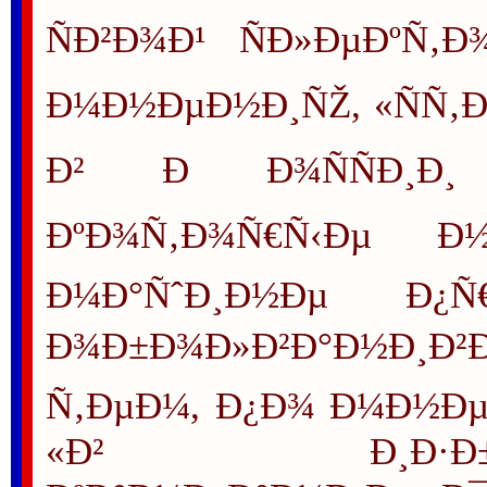
ÑÐ²Ð¾Ð¹ ÑÐ»ÐµÐºÑ‚
Ð¼Ð½ÐµÐ½Ð¸ÑŽ, «ÑÑ‚
Ð² Ð Ð¾ÑÑÐ¸Ð¸ 
ÐºÐ¾Ñ‚Ð¾Ñ€Ñ‹Ðµ Ð½Ð
Ð¼Ð°ÑˆÐ¸Ð½Ðµ Ð¿Ñ€
Ð¾Ð±Ð¾Ð»Ð²Ð°Ð½Ð¸Ð²Ð°
Ñ‚ÐµÐ¼, Ð¿Ð¾ Ð¼Ð½Ðµ
«Ð² Ð¸Ð·Ð±Ð¸Ñ€