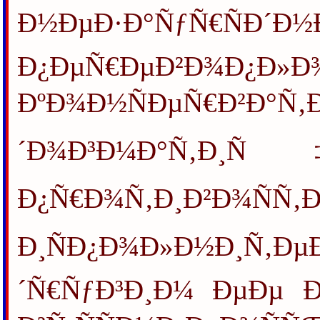
Ð½ÐµÐ·Ð°ÑƒÑ€ÑÐ´Ð
Ð¿ÐµÑ€ÐµÐ²Ð
ÐºÐ¾Ð½ÑÐµÑ€Ð
´Ð¾Ð³Ð¼Ð°Ñ‚Ð¸Ñ
Ð¿Ñ€Ð¾Ñ‚Ð¸Ð²Ð¾ÑÑ‚
Ð¸ÑÐ¿Ð¾Ð»Ð½Ð¸Ñ‚
´Ñ€ÑƒÐ³Ð¸Ð¼ ÐµÐµ Ð