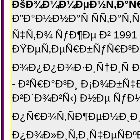
ÐšÐ¾Ð¼Ð¼ÐµÐ½Ñ‚Ð°Ñ€
Ð”Ð°Ð½Ð½Ð°Ñ ÑÑ‚Ð°Ñ‚
Ñ‡Ñ‚Ð¾ ÑƒÐ¶Ðµ Ð² 1991
ÐŸÐµÑ‚ÐµÑ€Ð±ÑƒÑ€Ð³Ð
Ð¾Ð¿Ð¿Ð¾Ð·Ð¸Ñ†Ð¸Ñ Ð¼
- Ð²Ñ€Ð°Ð³Ð¸ Ð¡Ð¾Ð±Ñ
Ð²Ð´Ð¾Ð²Ñ‹) Ð½Ðµ ÑƒÐ
Ð¿Ñ€Ð¾Ñ‚ÑÐ¶ÐµÐ½Ð¸Ð
Ð¿Ð¾Ð»Ð¸Ñ‚Ð¸Ñ‡ÐµÑÐ