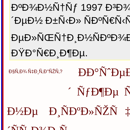
ÐºÐ¾Ð½Ñ†Ñƒ 1997 Ð³Ð¾
´ÐµÐ½ Ð±Ñ‹Ð» ÑÐºÑ€Ñ‹Ñ
ÐµÐ»ÑŒÑ†Ð¸Ð½ÑÐºÐ¾Ð³
ÐŸÐ°Ñ€Ð¸Ð¶Ðµ.
ÐÐ°ÑˆÐµ
Ð§Ñ‚Ð¾ Ñ‡Ð¸Ñ‚Ð°ÑŽÑ‚?
´ ÑƒÐ¶Ðµ Ñ
Ð½Ðµ Ð¸ÑÐºÐ»Ñ