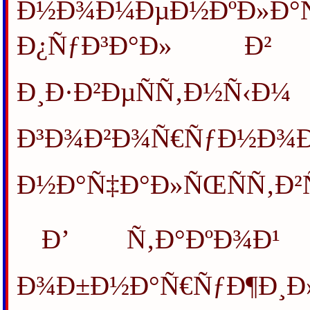
Ð½Ð¾Ð¼ÐµÐ½ÐºÐ»
Ð¿ÑƒÐ³Ð°Ð» Ð² 
Ð¸Ð·Ð²ÐµÑÑ‚
Ð³Ð¾Ð²Ð¾Ñ€ÑƒÐ½Ð
Ð½Ð°Ñ‡Ð°Ð»ÑŒÑÑ‚Ð²
Ð’ Ñ‚Ð°ÐºÐ¾Ð¹
Ð¾Ð±Ð½Ð°Ñ€ÑƒÐ¶Ð