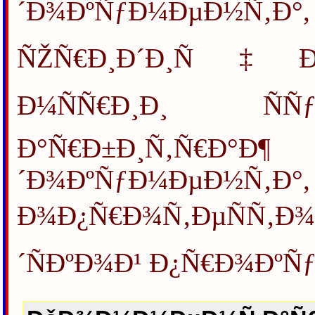
´Ð¾ÐºÑƒÐ¼ÐµÐ½Ñ‚Ð
ÑŽÑ€Ð¸Ð´Ð¸Ñ‡ÐµÑ
Ð¼ÑÑ€Ð¸Ð¸ ÑÑƒ
Ð°Ñ€Ð±Ð¸Ñ‚Ñ€Ð°Ð¶
´Ð¾ÐºÑƒÐ¼ÐµÐ½Ñ‚Ð°,
Ð¾Ð¿Ñ€Ð¾Ñ‚ÐµÑÑ
´ÑÐºÐ¾Ð¹ Ð¿Ñ€Ð¾ÐºÑ