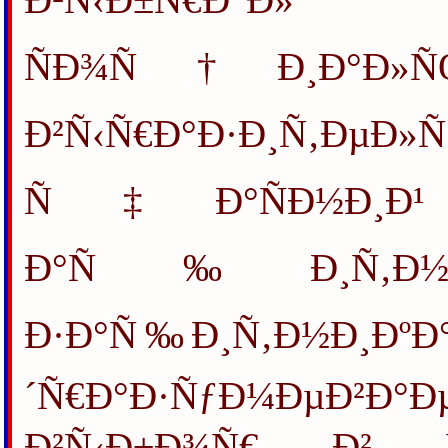
ÑÐ¾Ñ†Ð¸Ð°Ð»Ñ
Ð²Ñ‹Ñ€Ð°Ð·Ð¸Ñ‚Ðµ
Ñ‡Ð°ÑÐ½Ð¸Ð¹ 
Ð°Ñ‰Ð¸Ñ‚Ð½Ð¸Ð
Ð·Ð°Ñ‰Ð¸Ñ‚Ð½Ð¸ÐºÐ
´Ñ€Ð°Ð·ÑƒÐ¼ÐµÐ²Ð°
Ð²Ñ‹Ð±Ð¾Ñ€ Ð² 