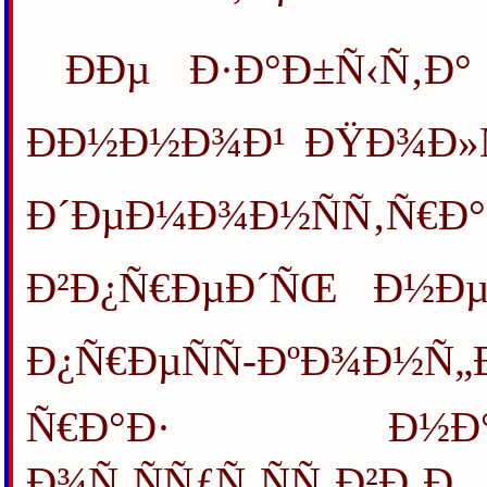
ÐÐµ Ð·Ð°Ð±Ñ‹Ñ‚Ð°
ÐÐ½Ð½Ð¾Ð¹ ÐŸÐ¾Ð»Ñ
Ð´ÐµÐ¼Ð¾Ð½ÑÑ‚Ñ€
Ð²Ð¿Ñ€ÐµÐ´ÑŒ Ð½Ðµ
Ð¿Ñ€ÐµÑÑ-ÐºÐ¾Ð½Ñ
Ñ€Ð°Ð· Ð½Ð°
Ð¾Ñ‚ÑÑƒÑ‚ÑÑ