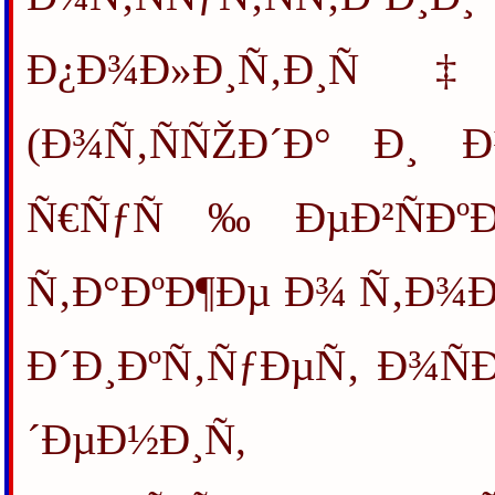
Ð¿Ð¾Ð»Ð¸Ñ‚Ð¸Ñ‡Ð
(Ð¾Ñ‚ÑÑŽÐ´Ð° Ð¸
Ñ€ÑƒÑ‰ÐµÐ²ÑÐºÐ¾
Ñ‚Ð°ÐºÐ¶Ðµ Ð¾ Ñ‚Ð¾Ð
Ð´Ð¸ÐºÑ‚ÑƒÐµÑ‚ Ð¾Ñ
´ÐµÐ½Ð¸Ñ,